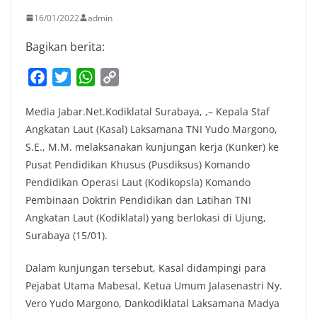
16/01/2022
admin
Bagikan berita:
F
T
W
C
a
w
h
o
Media Jabar.Net.Kodiklatal Surabaya, ,– Kepala Staf
c
i
a
p
Angkatan Laut (Kasal) Laksamana TNI Yudo Margono,
e
t
t
y
S.E., M.M. melaksanakan kunjungan kerja (Kunker) ke
b
t
s
L
Pusat Pendidikan Khusus (Pusdiksus) Komando
o
e
A
i
Pendidikan Operasi Laut (Kodikopsla) Komando
o
r
p
n
Pembinaan Doktrin Pendidikan dan Latihan TNI
k
p
k
Angkatan Laut (Kodiklatal) yang berlokasi di Ujung,
Surabaya (15/01).
Dalam kunjungan tersebut, Kasal didampingi para
Pejabat Utama Mabesal, Ketua Umum Jalasenastri Ny.
Vero Yudo Margono, Dankodiklatal Laksamana Madya