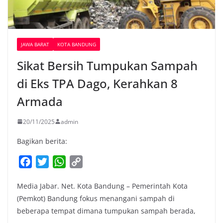
JAWA BARAT
KOTA BANDUNG
Sikat Bersih Tumpukan Sampah
di Eks TPA Dago, Kerahkan 8
Armada
20/11/2025
admin
Bagikan berita:
F
T
W
C
a
w
h
o
Media Jabar. Net. Kota Bandung – Pemerintah Kota
c
i
a
p
(Pemkot) Bandung fokus menangani sampah di
e
t
t
y
beberapa tempat dimana tumpukan sampah berada,
b
t
s
L