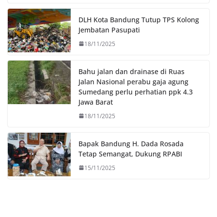
o
e
A
i
o
r
p
n
DLH Kota Bandung Tutup TPS Kolong
k
p
k
Jembatan Pasupati
18/11/2025
Bahu jalan dan drainase di Ruas
Jalan Nasional perabu gaja agung
Sumedang perlu perhatian ppk 4.3
Jawa Barat
18/11/2025
Bapak Bandung H. Dada Rosada
Tetap Semangat, Dukung RPABI
15/11/2025