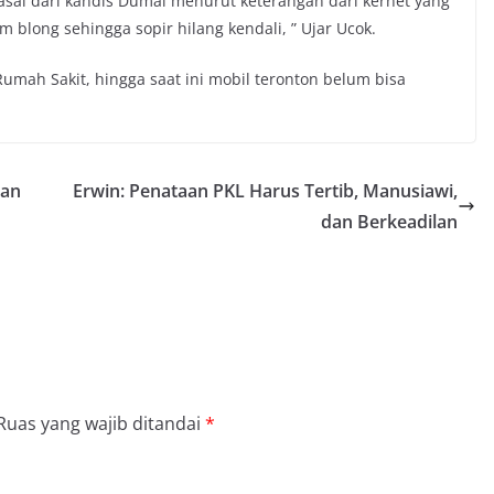
asal dari kandis Dumai menurut keterangan dari kernet yang
m blong sehingga sopir hilang kendali, ” Ujar Ucok.
 Rumah Sakit, hingga saat ini mobil teronton belum bisa
ian
Erwin: Penataan PKL Harus Tertib, Manusiawi,
dan Berkeadilan
Ruas yang wajib ditandai
*