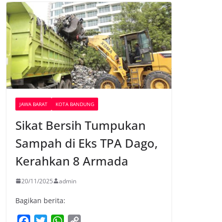
JAWA BARAT
KOTA BANDUNG
Sikat Bersih Tumpukan
Sampah di Eks TPA Dago,
Kerahkan 8 Armada
20/11/2025
admin
Bagikan berita:
F
T
W
C