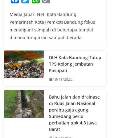
a
w
h
o
Media Jabar. Net. Kota Bandung –
c
i
a
p
Pemerintah Kota (Pemkot) Bandung fokus
e
t
t
y
menangani sampah di beberapa tempat
b
t
s
L
dimana tumpukan sampah berada,
o
e
A
i
o
r
p
n
k
p
k
DLH Kota Bandung Tutup
TPS Kolong Jembatan
Pasupati
18/11/2025
Bahu jalan dan drainase
di Ruas Jalan Nasional
perabu gaja agung
Sumedang perlu
perhatian ppk 4.3 Jawa
Barat