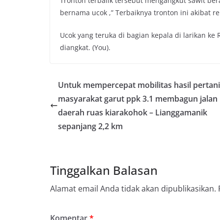
Tronton terbalik tersebut mengangkut sawit ber
o
e
A
i
bernama ucok ,” Terbaiknya tronton ini akibat re
o
r
p
n
k
p
k
Ucok yang teruka di bagian kepala di larikan ke
diangkat. (You).
Untuk mempercepat mobilitas hasil pertan
masyarakat garut ppk 3.1 membagun jalan
daerah ruas kiarakohok – Lianggamanik
sepanjang 2,2 km
Tinggalkan Balasan
Alamat email Anda tidak akan dipublikasikan.
Komentar
*