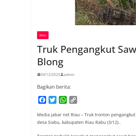
RIAU
Truk Pengangkut Sawi
Blong
04/12/2025
admin
Bagikan berita:
F
T
W
C
a
w
h
o
Media jabar net Riau – Truk tronton pengangkut s
c
i
a
p
desa Siabu, kabupaten Riau Rabu (3/12)..
e
t
t
y
b
t
s
L