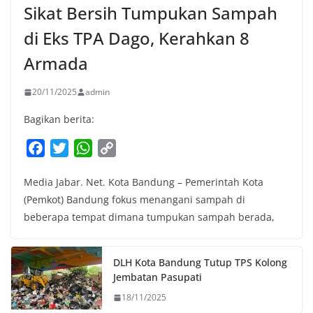
Sikat Bersih Tumpukan Sampah
di Eks TPA Dago, Kerahkan 8
Armada
20/11/2025
admin
Bagikan berita:
F
T
W
C
a
w
h
o
Media Jabar. Net. Kota Bandung – Pemerintah Kota
c
i
a
p
(Pemkot) Bandung fokus menangani sampah di
e
t
t
y
beberapa tempat dimana tumpukan sampah berada,
b
t
s
L
o
e
A
i
o
r
p
n
DLH Kota Bandung Tutup TPS Kolong
k
p
k
Jembatan Pasupati
18/11/2025