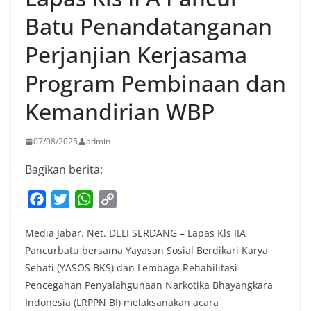
Batu Penandatanganan
Perjanjian Kerjasama
Program Pembinaan dan
Kemandirian WBP
07/08/2025
admin
Bagikan berita:
F
T
W
C
a
w
h
o
Media Jabar. Net. DELI SERDANG – Lapas Kls IIA
c
i
a
p
Pancurbatu bersama Yayasan Sosial Berdikari Karya
e
t
t
y
Sehati (YASOS BKS) dan Lembaga Rehabilitasi
b
t
s
L
Pencegahan Penyalahgunaan Narkotika Bhayangkara
o
e
A
i
Indonesia (LRPPN BI) melaksanakan acara
o
r
p
n