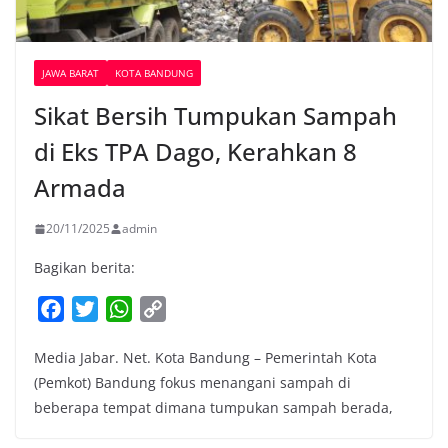
JAWA BARAT
KOTA BANDUNG
Sikat Bersih Tumpukan Sampah
di Eks TPA Dago, Kerahkan 8
Armada
20/11/2025
admin
Bagikan berita:
F
T
W
C
a
w
h
o
Media Jabar. Net. Kota Bandung – Pemerintah Kota
c
i
a
p
(Pemkot) Bandung fokus menangani sampah di
e
t
t
y
beberapa tempat dimana tumpukan sampah berada,
b
t
s
L
o
e
A
i