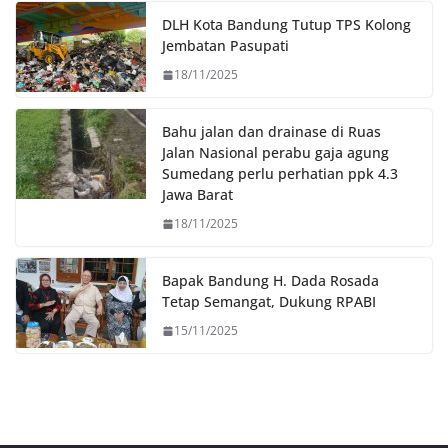
o
r
p
n
DLH Kota Bandung Tutup TPS Kolong
k
p
k
Jembatan Pasupati
18/11/2025
Bahu jalan dan drainase di Ruas
Jalan Nasional perabu gaja agung
Sumedang perlu perhatian ppk 4.3
Jawa Barat
18/11/2025
Bapak Bandung H. Dada Rosada
Tetap Semangat, Dukung RPABI
15/11/2025