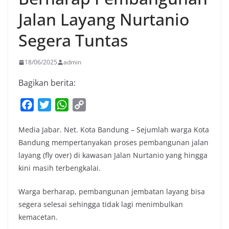
Jalan Layang Nurtanio
Segera Tuntas
18/06/2025
admin
Bagikan berita:
F
T
W
C
a
w
h
o
Media Jabar. Net. Kota Bandung – Sejumlah warga Kota
c
i
a
p
Bandung mempertanyakan proses pembangunan jalan
e
t
t
y
layang (fly over) di kawasan Jalan Nurtanio yang hingga
b
t
s
L
kini masih terbengkalai.
o
e
A
i
o
r
p
n
Warga berharap, pembangunan jembatan layang bisa
k
p
k
segera selesai sehingga tidak lagi menimbulkan
kemacetan.