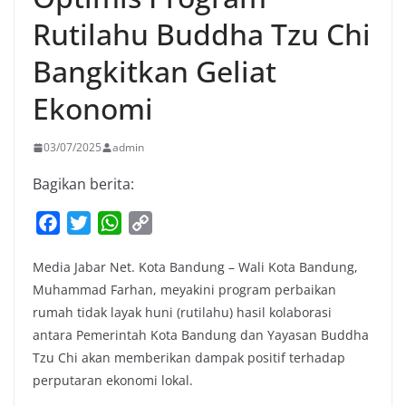
Rutilahu Buddha Tzu Chi
Bangkitkan Geliat
Ekonomi
03/07/2025
admin
Bagikan berita:
F
T
W
C
a
w
h
o
Media Jabar Net. Kota Bandung – Wali Kota Bandung,
c
i
a
p
Muhammad Farhan, meyakini program perbaikan
e
t
t
y
rumah tidak layak huni (rutilahu) hasil kolaborasi
b
t
s
L
antara Pemerintah Kota Bandung dan Yayasan Buddha
o
e
A
i
Tzu Chi akan memberikan dampak positif terhadap
o
r
p
n
perputaran ekonomi lokal.
k
p
k