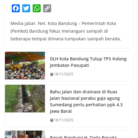
F
T
W
C
a
w
h
o
Media Jabar. Net. Kota Bandung – Pemerintah Kota
c
i
a
p
(Pemkot) Bandung fokus menangani sampah di
e
t
t
y
beberapa tempat dimana tumpukan sampah berada,
b
t
s
L
o
e
A
i
o
r
p
n
DLH Kota Bandung Tutup TPS Kolong
k
p
k
Jembatan Pasupati
18/11/2025
Bahu jalan dan drainase di Ruas
Jalan Nasional perabu gaja agung
Sumedang perlu perhatian ppk 4.3
Jawa Barat
18/11/2025
Bapak Bandung H. Dada Rosada