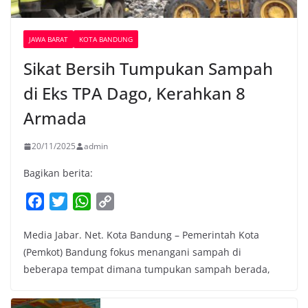
JAWA BARAT
KOTA BANDUNG
Sikat Bersih Tumpukan Sampah
di Eks TPA Dago, Kerahkan 8
Armada
20/11/2025
admin
Bagikan berita:
F
T
W
C
a
w
h
o
Media Jabar. Net. Kota Bandung – Pemerintah Kota
c
i
a
p
(Pemkot) Bandung fokus menangani sampah di
e
t
t
y
beberapa tempat dimana tumpukan sampah berada,
b
t
s
L
o
e
A
i