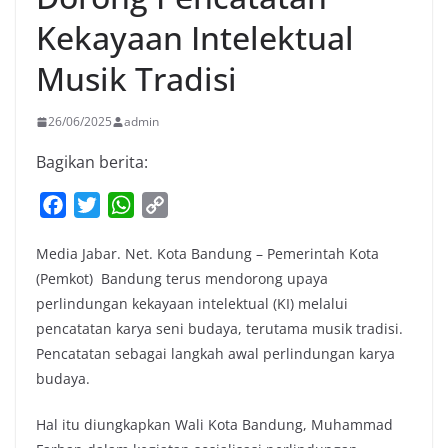
Kekayaan Intelektual
Musik Tradisi
26/06/2025
admin
Bagikan berita:
F
T
W
C
a
w
h
o
Media Jabar. Net. Kota Bandung – Pemerintah Kota
c
i
a
p
(Pemkot) Bandung terus mendorong upaya
e
t
t
y
perlindungan kekayaan intelektual (KI) melalui
b
t
s
L
pencatatan karya seni budaya, terutama musik tradisi.
o
e
A
i
Pencatatan sebagai langkah awal perlindungan karya
o
r
p
n
budaya.
k
p
k
Hal itu diungkapkan Wali Kota Bandung, Muhammad