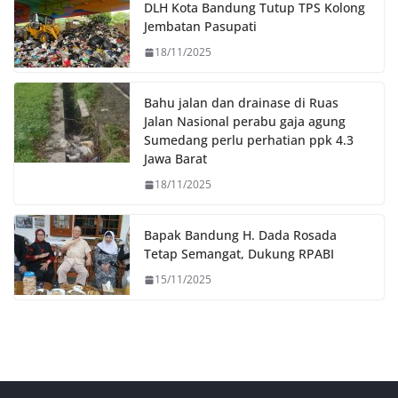
o
r
p
n
DLH Kota Bandung Tutup TPS Kolong
k
p
k
Jembatan Pasupati
18/11/2025
Bahu jalan dan drainase di Ruas
Jalan Nasional perabu gaja agung
Sumedang perlu perhatian ppk 4.3
Jawa Barat
18/11/2025
Bapak Bandung H. Dada Rosada
Tetap Semangat, Dukung RPABI
15/11/2025