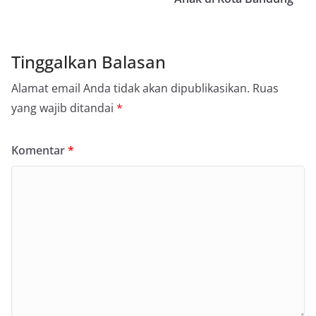
Tinggalkan Balasan
Alamat email Anda tidak akan dipublikasikan.
Ruas
yang wajib ditandai
*
Komentar
*