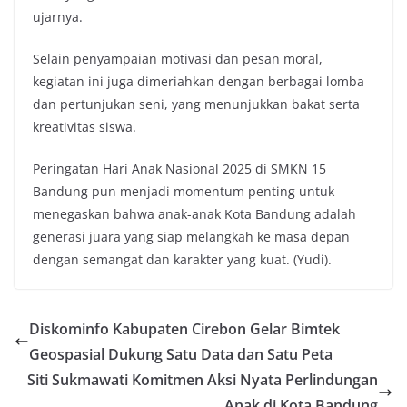
ujarnya.
Selain penyampaian motivasi dan pesan moral,
kegiatan ini juga dimeriahkan dengan berbagai lomba
dan pertunjukan seni, yang menunjukkan bakat serta
kreativitas siswa.
Peringatan Hari Anak Nasional 2025 di SMKN 15
Bandung pun menjadi momentum penting untuk
menegaskan bahwa anak-anak Kota Bandung adalah
generasi juara yang siap melangkah ke masa depan
dengan semangat dan karakter yang kuat. (Yudi).
Diskominfo Kabupaten Cirebon Gelar Bimtek
Geospasial Dukung Satu Data dan Satu Peta
Siti Sukmawati Komitmen Aksi Nyata Perlindungan
Anak di Kota Bandung