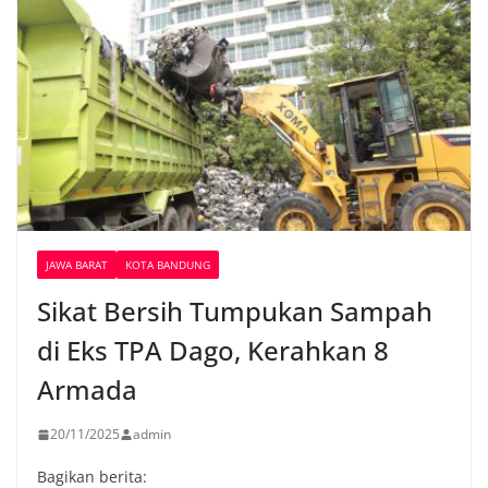
JAWA BARAT
KOTA BANDUNG
Sikat Bersih Tumpukan Sampah
di Eks TPA Dago, Kerahkan 8
Armada
20/11/2025
admin
Bagikan berita: