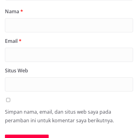
Nama
*
Email
*
Situs Web
Simpan nama, email, dan situs web saya pada
peramban ini untuk komentar saya berikutnya.