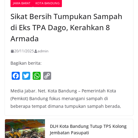
JAWA BARAT
KOTA BANDUNG
Sikat Bersih Tumpukan Sampah
di Eks TPA Dago, Kerahkan 8
Armada
20/11/2025
admin
Bagikan berita:
F
T
W
C
a
w
h
o
Media Jabar. Net. Kota Bandung – Pemerintah Kota
c
i
a
p
(Pemkot) Bandung fokus menangani sampah di
e
t
t
y
beberapa tempat dimana tumpukan sampah berada,
b
t
s
L
o
e
A
i
o
r
p
n
DLH Kota Bandung Tutup TPS Kolong
k
p
k
Jembatan Pasupati