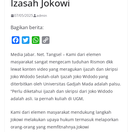
Izasah Jokowi
07/05/2025
admin
Bagikan berita:
F
T
W
C
a
w
h
o
Media Jabar. Net. Tangsel – Kami dari elemen
c
i
a
p
masyarakat sangat mengecam tuduhan Rismon dkk
e
t
t
y
lewat konten video yang meragukan ijazah dan skripsi
b
t
s
L
Joko Widodo Seolah-olah Ijazah Joko Widodo yang
o
e
A
i
diterbitkan oleh Universitas Gadjah Mada adalah palsu.
o
r
p
n
“Perlu diketahui ijazah dan skripsi dari Joko Widodo
k
p
k
adalah asli. Ia pernah kuliah di UGM,
Kami dari elemen masyarakat mendukung langkah
Jokowi melakukan upaya hukum termasuk melaporkan
orang-orang yang memfitnahnya.Jokowi