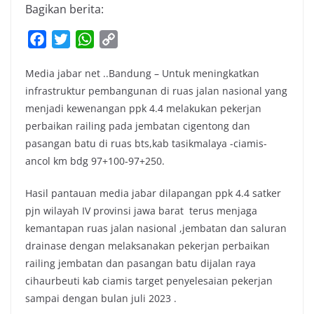
Bagikan berita:
F
T
W
C
a
w
h
o
Media jabar net ..Bandung – Untuk meningkatkan
c
i
a
p
infrastruktur pembangunan di ruas jalan nasional yang
e
t
t
y
menjadi kewenangan ppk 4.4 melakukan pekerjan
b
t
s
L
perbaikan railing pada jembatan cigentong dan
o
e
A
i
pasangan batu di ruas bts,kab tasikmalaya -ciamis-
o
r
p
n
ancol km bdg 97+100-97+250.
k
p
k
Hasil pantauan media jabar dilapangan ppk 4.4 satker
pjn wilayah IV provinsi jawa barat terus menjaga
kemantapan ruas jalan nasional ,jembatan dan saluran
drainase dengan melaksanakan pekerjan perbaikan
railing jembatan dan pasangan batu dijalan raya
cihaurbeuti kab ciamis target penyelesaian pekerjan
sampai dengan bulan juli 2023 .