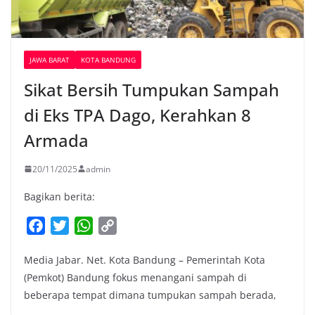
JAWA BARAT
KOTA BANDUNG
Sikat Bersih Tumpukan Sampah
di Eks TPA Dago, Kerahkan 8
Armada
20/11/2025
admin
Bagikan berita:
F
T
W
C
a
w
h
o
Media Jabar. Net. Kota Bandung – Pemerintah Kota
c
i
a
p
(Pemkot) Bandung fokus menangani sampah di
e
t
t
y
beberapa tempat dimana tumpukan sampah berada,
b
t
s
L