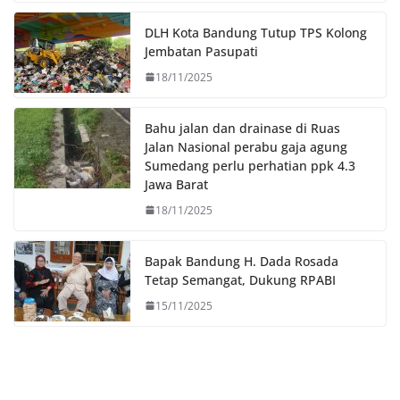
o
e
A
i
o
r
p
n
DLH Kota Bandung Tutup TPS Kolong
k
p
k
Jembatan Pasupati
18/11/2025
Bahu jalan dan drainase di Ruas
Jalan Nasional perabu gaja agung
Sumedang perlu perhatian ppk 4.3
Jawa Barat
18/11/2025
Bapak Bandung H. Dada Rosada
Tetap Semangat, Dukung RPABI
15/11/2025