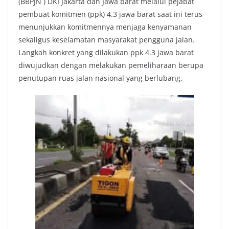
(BBPJN ) DKI Jakarta dan Jawa barat melalui pejabat
e
t
t
y
pembuat komitmen (ppk) 4.3 jawa barat saat ini terus
b
t
s
L
menunjukkan komitmennya menjaga kenyamanan
o
e
A
i
sekaligus keselamatan masyarakat pengguna jalan.
o
r
p
n
Langkah konkret yang dilakukan ppk 4.3 jawa barat
k
p
k
diwujudkan dengan melakukan pemeliharaan berupa
penutupan ruas jalan nasional yang berlubang.