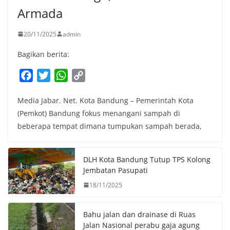
Armada
20/11/2025
admin
Bagikan berita:
F
T
W
C
a
w
h
o
Media Jabar. Net. Kota Bandung – Pemerintah Kota
c
i
a
p
(Pemkot) Bandung fokus menangani sampah di
e
t
t
y
beberapa tempat dimana tumpukan sampah berada,
b
t
s
L
o
e
A
i
o
r
p
n
DLH Kota Bandung Tutup TPS Kolong
k
p
k
Jembatan Pasupati
18/11/2025
Bahu jalan dan drainase di Ruas
Jalan Nasional perabu gaja agung