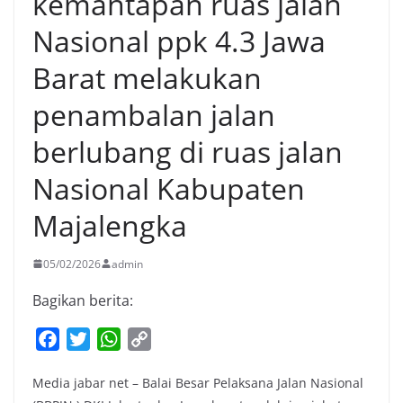
kemantapan ruas jalan
Nasional ppk 4.3 Jawa
Barat melakukan
penambalan jalan
berlubang di ruas jalan
Nasional Kabupaten
Majalengka
05/02/2026
admin
Bagikan berita:
F
T
W
C
a
w
h
o
Media jabar net – Balai Besar Pelaksana Jalan Nasional
c
i
a
p