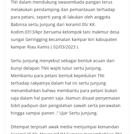
TNI dalam mendukung swasembada pangan terus
e
t
t
y
melakukan pendamping dan pemantauan terhadap
b
t
s
L
para petani, seperti yang di lakukan oleh anggota
o
e
A
i
Babinsa sertu Junjung dari koramil.05/ KK.
o
r
p
n
Kodim.0313/kpr.bersama kelompok tani makmur desa
k
p
k
sungai Geringging kecamatan kampar kiri kabupaten
kampar Riau Kamis ( 02/03/2023 ).
Sertu Junjung menyebut sebagai bentuk acuan dari
bunyi delapan TNIi wajib tutur sertu Junjung,
Membantu para petani bentuk kepedulian TNI
terhadap rakyatnya dalam hal ini sertu Junjung
menambahkan bahwa membantu para petani bukan
saja dalam hal panen saja ,Namun disaat penyemaian
bibit padipun dan pengolahan sawah serta perawatan
hingga sampai panen ,” Ujar Sertu Junjung.
Ditempat terpisah awak media menjumpai komandan