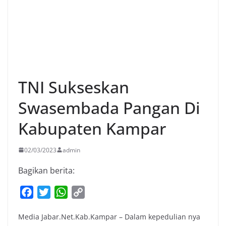
TNI Sukseskan
Swasembada Pangan Di
Kabupaten Kampar
02/03/2023
admin
Bagikan berita:
F
T
W
C
a
w
h
o
Media Jabar.Net.Kab.Kampar – Dalam kepedulian nya
c
i
a
p