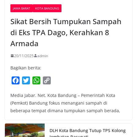
JAWA BARAT
KOTA BANDUNG
Sikat Bersih Tumpukan Sampah
di Eks TPA Dago, Kerahkan 8
Armada
20/11/2025
admin
Bagikan berita:
F
T
W
C
a
w
h
o
Media Jabar. Net. Kota Bandung – Pemerintah Kota
c
i
a
p
(Pemkot) Bandung fokus menangani sampah di
e
t
t
y
beberapa tempat dimana tumpukan sampah berada,
b
t
s
L
o
e
A
i
o
r
p
n
DLH Kota Bandung Tutup TPS Kolong
k
p
k
Jembatan Pasupati