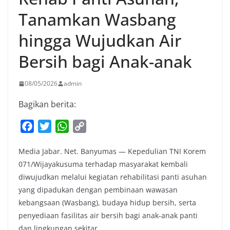
Tanamkan Wasbang
hingga Wujudkan Air
Bersih bagi Anak-anak
08/05/2026
admin
Bagikan berita:
F
T
W
C
a
w
h
o
Media Jabar. Net. Banyumas — Kepedulian TNI Korem
c
i
a
p
071/Wijayakusuma terhadap masyarakat kembali
e
t
t
y
diwujudkan melalui kegiatan rehabilitasi panti asuhan
b
t
s
L
yang dipadukan dengan pembinaan wawasan
o
e
A
i
kebangsaan (Wasbang), budaya hidup bersih, serta
o
r
p
n
penyediaan fasilitas air bersih bagi anak-anak panti
k
p
k
dan lingkungan sekitar.