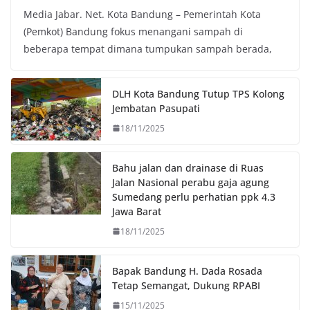
Media Jabar. Net. Kota Bandung – Pemerintah Kota
c
i
a
p
(Pemkot) Bandung fokus menangani sampah di
e
t
t
y
beberapa tempat dimana tumpukan sampah berada,
b
t
s
L
o
e
A
i
o
r
p
n
DLH Kota Bandung Tutup TPS Kolong
k
p
k
Jembatan Pasupati
18/11/2025
Bahu jalan dan drainase di Ruas
Jalan Nasional perabu gaja agung
Sumedang perlu perhatian ppk 4.3
Jawa Barat
18/11/2025
Bapak Bandung H. Dada Rosada
Tetap Semangat, Dukung RPABI
15/11/2025