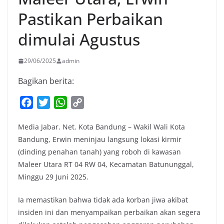
Pastikan Perbaikan
dimulai Agustus
29/06/2025
admin
Bagikan berita:
F
T
W
C
a
w
h
o
Media Jabar. Net. Kota Bandung – Wakil Wali Kota
c
i
a
p
Bandung, Erwin meninjau langsung lokasi kirmir
e
t
t
y
(dinding penahan tanah) yang roboh di kawasan
b
t
s
L
Maleer Utara RT 04 RW 04, Kecamatan Batununggal,
o
e
A
i
Minggu 29 Juni 2025.
o
r
p
n
k
p
k
Ia memastikan bahwa tidak ada korban jiwa akibat
insiden ini dan menyampaikan perbaikan akan segera