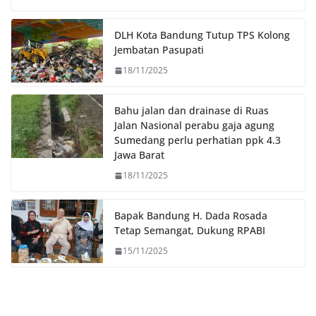
o
e
A
i
o
r
p
n
DLH Kota Bandung Tutup TPS Kolong
k
p
k
Jembatan Pasupati
18/11/2025
Bahu jalan dan drainase di Ruas
Jalan Nasional perabu gaja agung
Sumedang perlu perhatian ppk 4.3
Jawa Barat
18/11/2025
Bapak Bandung H. Dada Rosada
Tetap Semangat, Dukung RPABI
15/11/2025