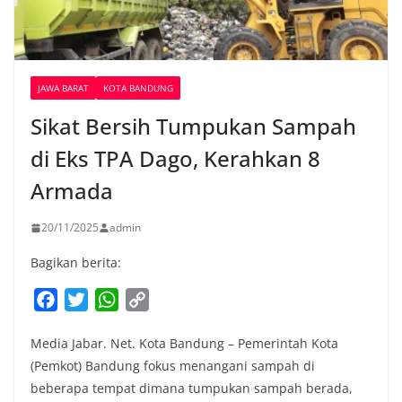
JAWA BARAT
KOTA BANDUNG
Sikat Bersih Tumpukan Sampah
di Eks TPA Dago, Kerahkan 8
Armada
20/11/2025
admin
Bagikan berita:
F
T
W
C
a
w
h
o
Media Jabar. Net. Kota Bandung – Pemerintah Kota
c
i
a
p
(Pemkot) Bandung fokus menangani sampah di
e
t
t
y
beberapa tempat dimana tumpukan sampah berada,
b
t
s
L