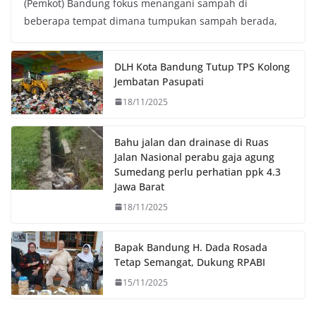
(Pemkot) Bandung fokus menangani sampah di
e
t
t
y
beberapa tempat dimana tumpukan sampah berada,
b
t
s
L
o
e
A
i
o
r
p
n
DLH Kota Bandung Tutup TPS Kolong
k
p
k
Jembatan Pasupati
18/11/2025
Bahu jalan dan drainase di Ruas
Jalan Nasional perabu gaja agung
Sumedang perlu perhatian ppk 4.3
Jawa Barat
18/11/2025
Bapak Bandung H. Dada Rosada
Tetap Semangat, Dukung RPABI
15/11/2025