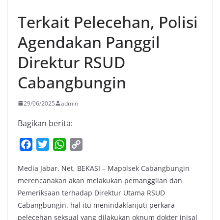
Terkait Pelecehan, Polisi
Agendakan Panggil
Direktur RSUD
Cabangbungin
29/06/2025
admin
Bagikan berita:
F
T
W
C
a
w
h
o
Media Jabar. Net, BEKASI – Mapolsek Cabangbungin
c
i
a
p
merencanakan akan melakukan pemanggilan dan
e
t
t
y
Pemeriksaan terhadap Direktur Utama RSUD
b
t
s
L
Cabangbungin. hal itu menindaklanjuti perkara
o
e
A
i
pelecehan seksual yang dilakukan oknum dokter inisal