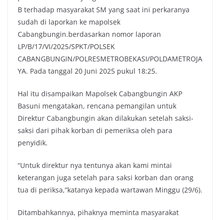
o
r
p
n
B terhadap masyarakat SM yang saat ini perkaranya
k
p
k
sudah di laporkan ke mapolsek
Cabangbungin.berdasarkan nomor laporan
LP/B/17/VI/2025/SPKT/POLSEK
CABANGBUNGIN/POLRESMETROBEKASI/POLDAMETROJA
YA. Pada tanggal 20 Juni 2025 pukul 18:25.
Hal itu disampaikan Mapolsek Cabangbungin AKP
Basuni mengatakan, rencana pemangilan untuk
Direktur Cabangbungin akan dilakukan setelah saksi-
saksi dari pihak korban di pemeriksa oleh para
penyidik.
“Untuk direktur nya tentunya akan kami mintai
keterangan juga setelah para saksi korban dan orang
tua di periksa,”katanya kepada wartawan Minggu (29/6).
Ditambahkannya, pihaknya meminta masyarakat