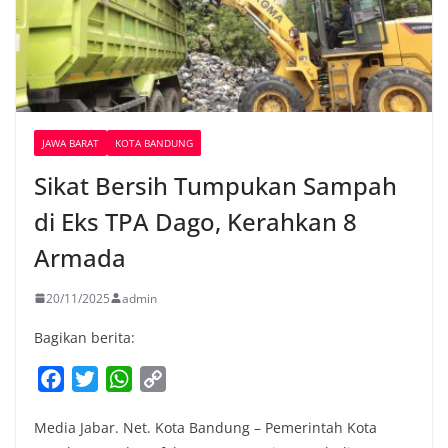
JAWA BARAT
KOTA BANDUNG
Sikat Bersih Tumpukan Sampah
di Eks TPA Dago, Kerahkan 8
Armada
20/11/2025
admin
Bagikan berita:
F
T
W
C
a
w
h
o
Media Jabar. Net. Kota Bandung – Pemerintah Kota
c
i
a
p