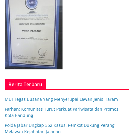
Berita Terbaru
MUI Tegas Busana Yang Menyerupai Lawan Jenis Haram
Farhan: Komunitas Turut Perkuat Pariwisata dan Promosi
Kota Bandung
Polda Jabar Ungkap 352 Kasus, Pemkot Dukung Perang
Melawan Kejahatan Jalanan