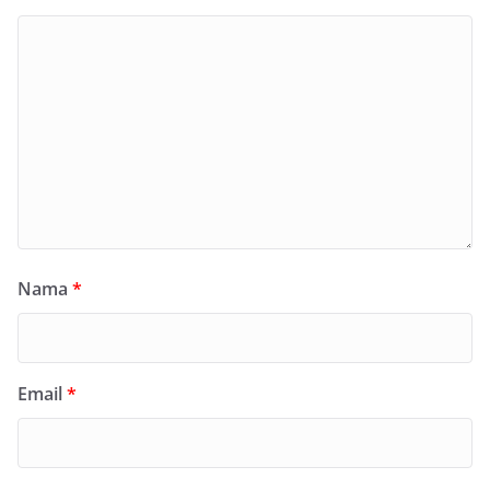
Nama
*
Email
*