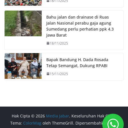
18/11/2025
Bahu jalan dan drainase di Ruas
Jalan Nasional perabu gaja agung
Sumedang perlu perhatian ppk 4.3
Jawa Barat
18/11/2025
Bapak Bandung H. Dada Rosada
Tetap Semangat, Dukung RPABI
15/11/2025
Hak Cipta © 2026
Media Jabar
. Keseluruhan Hak Cipta.
Tema:
ColorMag
oleh ThemeGrill. Dipersembahkan oleh