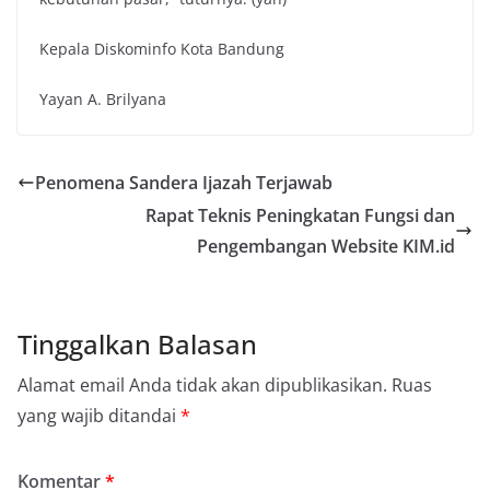
Kepala Diskominfo Kota Bandung
Yayan A. Brilyana
Penomena Sandera Ijazah Terjawab
Rapat Teknis Peningkatan Fungsi dan
Pengembangan Website KIM.id
Tinggalkan Balasan
Alamat email Anda tidak akan dipublikasikan.
Ruas
yang wajib ditandai
*
Komentar
*