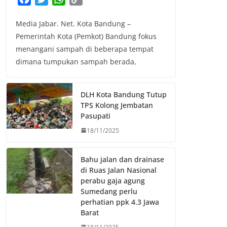
a
w
h
o
Media Jabar. Net. Kota Bandung –
c
i
a
p
Pemerintah Kota (Pemkot) Bandung fokus
e
t
t
y
menangani sampah di beberapa tempat
b
t
s
L
dimana tumpukan sampah berada,
o
e
A
i
o
r
p
n
k
p
k
DLH Kota Bandung Tutup
TPS Kolong Jembatan
Pasupati
18/11/2025
Bahu jalan dan drainase
di Ruas Jalan Nasional
perabu gaja agung
Sumedang perlu
perhatian ppk 4.3 Jawa
Barat