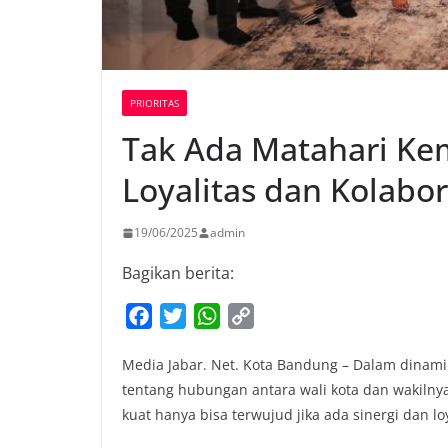
PRIORITAS
Tak Ada Matahari Ke
Loyalitas dan Kolabo
19/06/2025
admin
Bagikan berita:
F
T
W
C
a
w
h
o
Media Jabar. Net. Kota Bandung – Dalam dinami
c
i
a
p
tentang hubungan antara wali kota dan wakilny
e
t
t
y
kuat hanya bisa terwujud jika ada sinergi dan lo
b
t
s
L
o
e
A
i