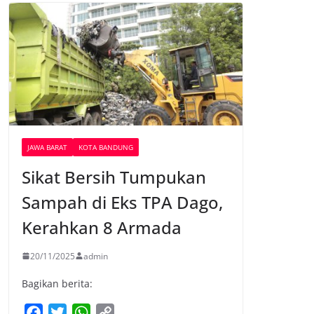
JAWA BARAT
KOTA BANDUNG
Sikat Bersih Tumpukan
Sampah di Eks TPA Dago,
Kerahkan 8 Armada
20/11/2025
admin
Bagikan berita:
F
T
W
C