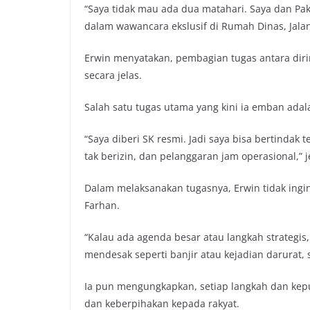
“Saya tidak mau ada dua matahari. Saya dan Pak 
o
r
p
n
dalam wawancara ekslusif di Rumah Dinas, Jala
k
p
k
Erwin menyatakan, pembagian tugas antara dir
secara jelas.
Salah satu tugas utama yang kini ia emban adal
“Saya diberi SK resmi. Jadi saya bisa bertindak
tak berizin, dan pelanggaran jam operasional,” j
Dalam melaksanakan tugasnya, Erwin tidak in
Farhan.
“Kalau ada agenda besar atau langkah strategis,
mendesak seperti banjir atau kejadian darurat, 
Ia pun mengungkapkan, setiap langkah dan kepu
dan keberpihakan kepada rakyat.