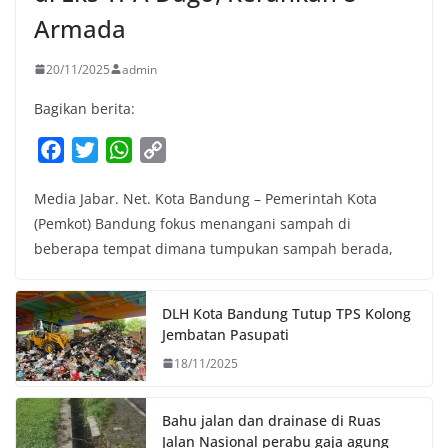
Armada
20/11/2025
admin
Bagikan berita:
F
T
W
C
a
w
h
o
Media Jabar. Net. Kota Bandung – Pemerintah Kota
c
i
a
p
(Pemkot) Bandung fokus menangani sampah di
e
t
t
y
beberapa tempat dimana tumpukan sampah berada,
b
t
s
L
o
e
A
i
o
r
p
n
DLH Kota Bandung Tutup TPS Kolong
k
p
k
Jembatan Pasupati
18/11/2025
Bahu jalan dan drainase di Ruas
Jalan Nasional perabu gaja agung