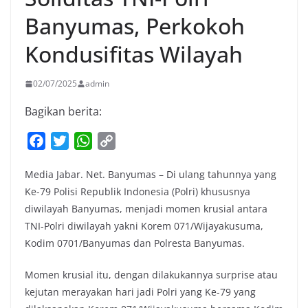
Banyumas, Perkokoh
Kondusifitas Wilayah
02/07/2025
admin
Bagikan berita:
F
T
W
C
a
w
h
o
Media Jabar. Net. Banyumas – Di ulang tahunnya yang
c
i
a
p
Ke-79 Polisi Republik Indonesia (Polri) khususnya
e
t
t
y
diwilayah Banyumas, menjadi momen krusial antara
b
t
s
L
TNI-Polri diwilayah yakni Korem 071/Wijayakusuma,
o
e
A
i
Kodim 0701/Banyumas dan Polresta Banyumas.
o
r
p
n
k
p
k
Momen krusial itu, dengan dilakukannya surprise atau
kejutan merayakan hari jadi Polri yang Ke-79 yang