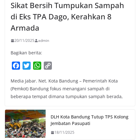
Sikat Bersih Tumpukan Sampah
di Eks TPA Dago, Kerahkan 8
Armada
20/11/2025
admin
Bagikan berita:
F
T
W
C
a
w
h
o
Media Jabar. Net. Kota Bandung – Pemerintah Kota
c
i
a
p
(Pemkot) Bandung fokus menangani sampah di
e
t
t
y
beberapa tempat dimana tumpukan sampah berada,
b
t
s
L
o
e
A
i
o
r
p
n
DLH Kota Bandung Tutup TPS Kolong
k
p
k
Jembatan Pasupati
18/11/2025