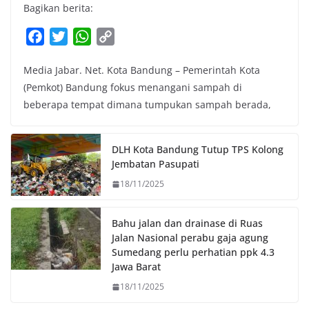
Bagikan berita:
F
T
W
C
a
w
h
o
Media Jabar. Net. Kota Bandung – Pemerintah Kota
c
i
a
p
(Pemkot) Bandung fokus menangani sampah di
e
t
t
y
beberapa tempat dimana tumpukan sampah berada,
b
t
s
L
o
e
A
i
o
r
p
n
DLH Kota Bandung Tutup TPS Kolong
k
p
k
Jembatan Pasupati
18/11/2025
Bahu jalan dan drainase di Ruas
Jalan Nasional perabu gaja agung
Sumedang perlu perhatian ppk 4.3
Jawa Barat
18/11/2025