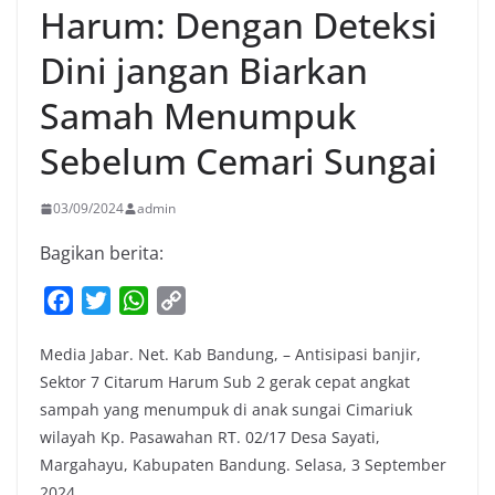
Harum: Dengan Deteksi
Dini jangan Biarkan
Samah Menumpuk
Sebelum Cemari Sungai
03/09/2024
admin
Bagikan berita:
F
T
W
C
a
w
h
o
Media Jabar. Net. Kab Bandung, – Antisipasi banjir,
c
i
a
p
Sektor 7 Citarum Harum Sub 2 gerak cepat angkat
e
t
t
y
sampah yang menumpuk di anak sungai Cimariuk
b
t
s
L
wilayah Kp. Pasawahan RT. 02/17 Desa Sayati,
o
e
A
i
Margahayu, Kabupaten Bandung. Selasa, 3 September
o
r
p
n
2024.