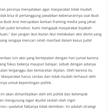
iaran persnya menyatakan agar masyarakat tidak mudah
tidak bisa di pertanggung jawabkan kebenarannya soal Budi
hwa Budi Arie merupakan korban framing media yang jahat
lah judol tersebut. Kami mengajak masyarakat bijaklah
uan,” dan jangan ikut-ikutan ikut melakukan aksi demo yang
k yang sengaja mencari celah manfaat dalam kasus Judol
erikan izin aksi yang bertepatan dengan hari Jumat karena
dang fokus bekerja maupun belajar, sebab dengan adanya
alan terganggu dan kemacetan dijalan. Oleh karena itu
. Masyarakat harus cerdas dan tidak mudah terhasut oleh
nnya untuk kepentingan politik.
ni akan dimanfaatkan oleh elit politik dan kelompok
gan mengusung tagar #judol seolah-olah ingin
sis—padahal faktanya tidak demikian. Ini adalah strategi