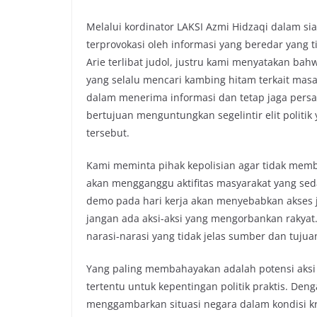
o
r
p
n
Melalui kordinator LAKSI Azmi Hidzaqi dalam s
k
p
k
terprovokasi oleh informasi yang beredar yang 
Arie terlibat judol, justru kami menyatakan ba
yang selalu mencari kambing hitam terkait masa
dalam menerima informasi dan tetap jaga persat
bertujuan menguntungkan segelintir elit politi
tersebut.
Kami meminta pihak kepolisian agar tidak memb
akan mengganggu aktifitas masyarakat yang se
demo pada hari kerja akan menyebabkan akses j
jangan ada aksi-aksi yang mengorbankan rakyat
narasi-narasi yang tidak jelas sumber dan tujua
Yang paling membahayakan adalah potensi aksi i
tertentu untuk kepentingan politik praktis. Den
menggambarkan situasi negara dalam kondisi kri