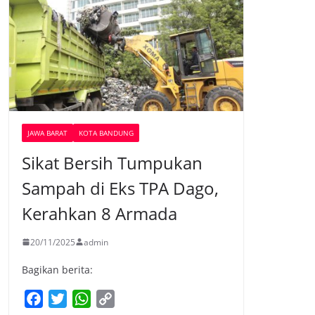
JAWA BARAT
KOTA BANDUNG
Sikat Bersih Tumpukan
Sampah di Eks TPA Dago,
Kerahkan 8 Armada
20/11/2025
admin
Bagikan berita:
F
T
W
C