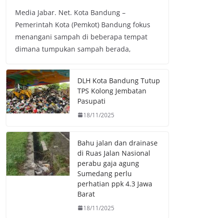
a
w
h
o
Media Jabar. Net. Kota Bandung –
c
i
a
p
Pemerintah Kota (Pemkot) Bandung fokus
e
t
t
y
menangani sampah di beberapa tempat
b
t
s
L
dimana tumpukan sampah berada,
o
e
A
i
o
r
p
n
k
p
k
DLH Kota Bandung Tutup
TPS Kolong Jembatan
Pasupati
18/11/2025
Bahu jalan dan drainase
di Ruas Jalan Nasional
perabu gaja agung
Sumedang perlu
perhatian ppk 4.3 Jawa
Barat
18/11/2025