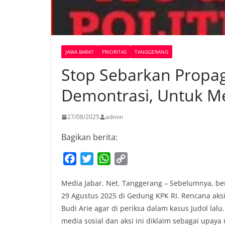
JAWA BARAT
PRIORITAS
TANGGERANG
Stop Sebarkan Propa
Demontrasi, Untuk M
27/08/2025
admin
Bagikan berita:
F
T
W
C
a
w
h
o
Media Jabar. Net. Tanggerang – Sebelumnya, be
c
i
a
p
29 Agustus 2025 di Gedung KPK RI. Rencana ak
e
t
t
y
Budi Arie agar di periksa dalam kasus Judol lalu
b
t
s
L
media sosial dan aksi ini diklaim sebagai upay
o
e
A
i