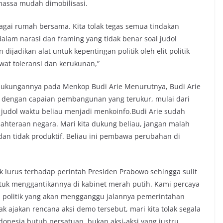
 massa mudah dimobilisasi.
agai rumah bersama. Kita tolak tegas semua tindakan
 dalam narasi dan framing yang tidak benar soal judol
ijadikan alat untuk kepentingan politik oleh elit politik
wat toleransi dan kerukunan,”
dukungannya pada Menkop Budi Arie Menurutnya, Budi Arie
 dengan capaian pembangunan yang terukur, mulai dari
judol waktu beliau menjadi menkoinfo.Budi Arie sudah
jahteraan negara. Mari kita dukung beliau, jangan malah
dan tidak produktif. Beliau ini pembawa perubahan di
 lurus terhadap perintah Presiden Prabowo sehingga sulit
tuk menggantikannya di kabinet merah putih. Kami percaya
 politik yang akan mengganggu jalannya pemerintahan
ak ajakan rencana aksi demo tersebut, mari kita tolak segala
onesia butuh persatuan, bukan aksi-aksi yang justru