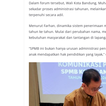
Dalam forum tersebut, Wali Kota Bandung, M
o
r
p
n
sekadar proses administrasi tahunan, melainka
k
p
k
terpenuhi secara adil.
Menurut Farhan, dinamika sistem penerimaan m
tahun ke tahun. Mulai dari perubahan nama, me
kebutuhan masyarakat dan tantangan di lapang
“SPMB ini bukan hanya urusan administrasi pen
anak mendapatkan hak pendidikan yang layak,” 