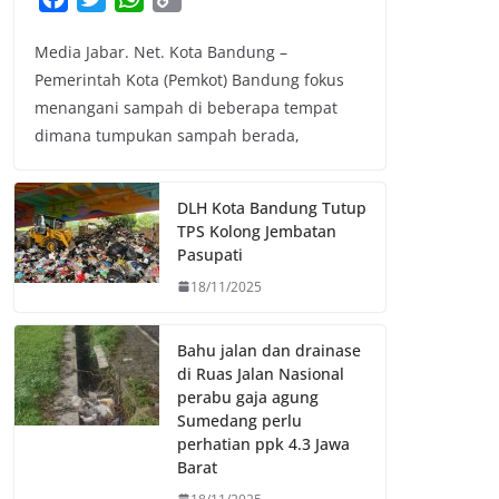
a
w
h
o
Media Jabar. Net. Kota Bandung –
c
i
a
p
Pemerintah Kota (Pemkot) Bandung fokus
e
t
t
y
menangani sampah di beberapa tempat
b
t
s
L
dimana tumpukan sampah berada,
o
e
A
i
o
r
p
n
k
p
k
DLH Kota Bandung Tutup
TPS Kolong Jembatan
Pasupati
18/11/2025
Bahu jalan dan drainase
di Ruas Jalan Nasional
perabu gaja agung
Sumedang perlu
perhatian ppk 4.3 Jawa
Barat