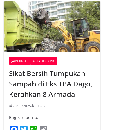
JAWA BARAT
KOTA BANDUNG
Sikat Bersih Tumpukan
Sampah di Eks TPA Dago,
Kerahkan 8 Armada
20/11/2025
admin
Bagikan berita:
F
T
W
C