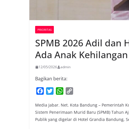
PRIORITAS
SPMB 2026 Adil dan H
Ada Anak Kehilangan
12/05/2026
admin
Bagikan berita:
F
T
W
C
a
w
h
o
Media Jabar. Net. Kota Bandung – Pemerintah 
c
i
a
p
Sistem Penerimaan Murid Baru (SPMB) Tahun Aja
e
t
t
y
Publik yang digelar di Hotel Grandia Bandung, S
b
t
s
L
o
e
A
i