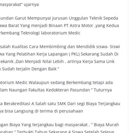
asyarakat” ujarnya
sundan Garut Mempunyai Jurusan Unggulan Teknik Sepeda
awa Barat Yang menjadi Binaan PT Astra Motor ,yang Kedua
erkembang Teknologi laboratorium Medic
salah Kualitas Cara Membimbing dan Mendidik siswa- Siswi
swa Yang Pelatihan Kerja Lapangan ( PKL) Sekarang Sudah Di
kanik ,Dan Menjadi Nilai Lebih , artinya Kerja Sama Link
udah terjalin Dengan Baik “
ratorium Medic Walaupun sedang Berkembang tetapi ada
Dalam Naungan Fakultas Kedokteran Pasundan ” Tuturnya
Berakreditasi A Salah satu SMK Dari segi Biaya Terjangkau
ya bisa Langsung di terima di perusahaan
an Biaya Yang terjangkau bagi masyarakat , ” Biaya Murah
urahan ” Terbukti Tahun Sekarang 4 Siswa Setelah Selesai