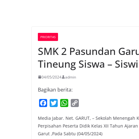
PRIORITAS
SMK 2 Pasundan Garu
Tineung Siswa – Siswi
04/05/2024
admin
Bagikan berita:
F
T
W
C
a
w
h
o
Media Jabar. Net. GARUT, – Sekolah Menengah 
c
i
a
p
Perpisahan Peserta Didik Kelas XII Tahun Ajara
e
t
t
y
Garut ,Pada Sabtu (04/05/2024)
b
t
s
L