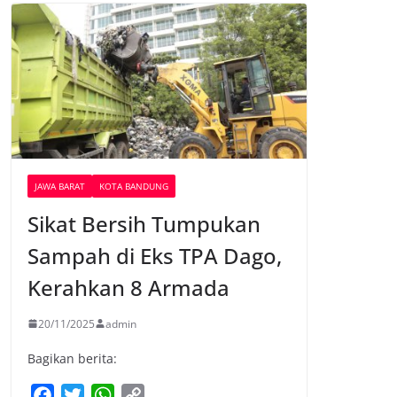
JAWA BARAT
KOTA BANDUNG
Sikat Bersih Tumpukan
Sampah di Eks TPA Dago,
Kerahkan 8 Armada
20/11/2025
admin
Bagikan berita:
F
T
W
C