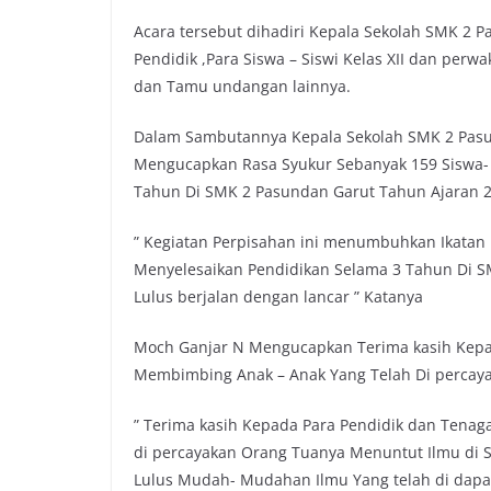
o
e
A
i
Acara tersebut dihadiri Kepala Sekolah SMK 2 
o
r
p
n
Pendidik ,Para Siswa – Siswi Kelas XII dan perwa
k
p
k
dan Tamu undangan lainnya.
Dalam Sambutannya Kepala Sekolah SMK 2 Pasu
Mengucapkan Rasa Syukur Sebanyak 159 Siswa- S
Tahun Di SMK 2 Pasundan Garut Tahun Ajaran 2
” Kegiatan Perpisahan ini menumbuhkan Ikatan 
Menyelesaikan Pendidikan Selama 3 Tahun Di S
Lulus berjalan dengan lancar ” Katanya
Moch Ganjar N Mengucapkan Terima kasih Kepa
Membimbing Anak – Anak Yang Telah Di percay
” Terima kasih Kepada Para Pendidik dan Tena
di percayakan Orang Tuanya Menuntut Ilmu di 
Lulus Mudah- Mudahan Ilmu Yang telah di dapa