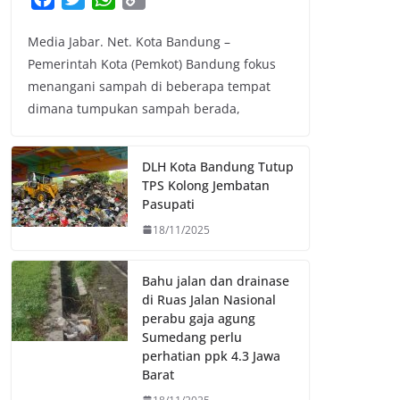
a
w
h
o
Media Jabar. Net. Kota Bandung –
c
i
a
p
Pemerintah Kota (Pemkot) Bandung fokus
e
t
t
y
menangani sampah di beberapa tempat
b
t
s
L
dimana tumpukan sampah berada,
o
e
A
i
o
r
p
n
k
p
k
DLH Kota Bandung Tutup
TPS Kolong Jembatan
Pasupati
18/11/2025
Bahu jalan dan drainase
di Ruas Jalan Nasional
perabu gaja agung
Sumedang perlu
perhatian ppk 4.3 Jawa
Barat