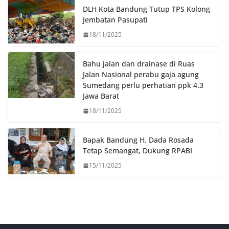
o
r
p
n
DLH Kota Bandung Tutup TPS Kolong
k
p
k
Jembatan Pasupati
18/11/2025
Bahu jalan dan drainase di Ruas
Jalan Nasional perabu gaja agung
Sumedang perlu perhatian ppk 4.3
Jawa Barat
18/11/2025
Bapak Bandung H. Dada Rosada
Tetap Semangat, Dukung RPABI
15/11/2025