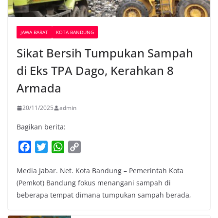
JAWA BARAT
KOTA BANDUNG
Sikat Bersih Tumpukan Sampah
di Eks TPA Dago, Kerahkan 8
Armada
20/11/2025
admin
Bagikan berita:
F
T
W
C
a
w
h
o
Media Jabar. Net. Kota Bandung – Pemerintah Kota
c
i
a
p
(Pemkot) Bandung fokus menangani sampah di
e
t
t
y
beberapa tempat dimana tumpukan sampah berada,
b
t
s
L
o
e
A
i