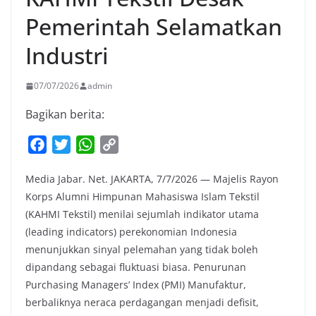
Pemerintah Selamatkan
Industri
07/07/2026
admin
Bagikan berita:
F
T
W
C
a
w
h
o
Media Jabar. Net. JAKARTA, 7/7/2026 — Majelis Rayon
c
i
a
p
Korps Alumni Himpunan Mahasiswa Islam Tekstil
e
t
t
y
(KAHMI Tekstil) menilai sejumlah indikator utama
b
t
s
L
(leading indicators) perekonomian Indonesia
o
e
A
i
menunjukkan sinyal pelemahan yang tidak boleh
o
r
p
n
dipandang sebagai fluktuasi biasa. Penurunan
k
p
k
Purchasing Managers’ Index (PMI) Manufaktur,
berbaliknya neraca perdagangan menjadi defisit,