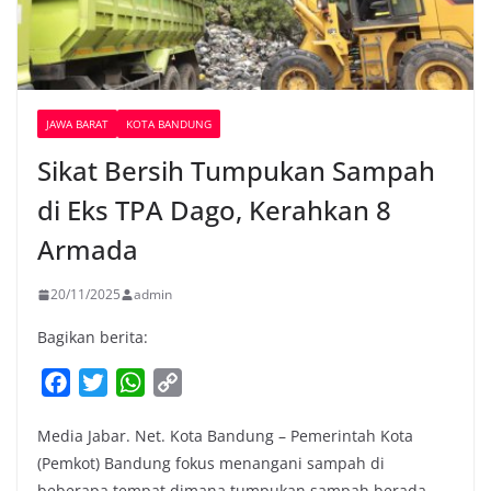
JAWA BARAT
KOTA BANDUNG
Sikat Bersih Tumpukan Sampah
di Eks TPA Dago, Kerahkan 8
Armada
20/11/2025
admin
Bagikan berita:
F
T
W
C
a
w
h
o
Media Jabar. Net. Kota Bandung – Pemerintah Kota
c
i
a
p
(Pemkot) Bandung fokus menangani sampah di
e
t
t
y
beberapa tempat dimana tumpukan sampah berada,