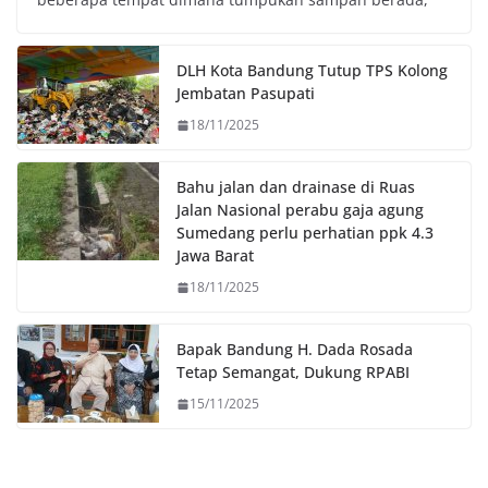
b
t
s
L
o
e
A
i
o
r
p
n
DLH Kota Bandung Tutup TPS Kolong
k
p
k
Jembatan Pasupati
18/11/2025
Bahu jalan dan drainase di Ruas
Jalan Nasional perabu gaja agung
Sumedang perlu perhatian ppk 4.3
Jawa Barat
18/11/2025
Bapak Bandung H. Dada Rosada
Tetap Semangat, Dukung RPABI
15/11/2025