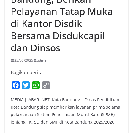
Pelayanan Tatap Muka
di Kantor Disdik
Bersama Disdukcapil
dan Dinsos
22/05/2025
admin
Bagikan berita:
F
T
W
C
a
w
h
o
MEDIA J JABAR. NET. Kota Bandung – Dinas Pendidikan
c
i
a
p
Kota Bandung siap memberikan layanan prima selama
e
t
t
y
pelaksanaan Sistem Penerimaan Murid Baru (SPMB)
b
t
s
L
jenjang TK, SD dan SMP di Kota Bandung 2025/2026.
o
e
A
i
o
r
p
n