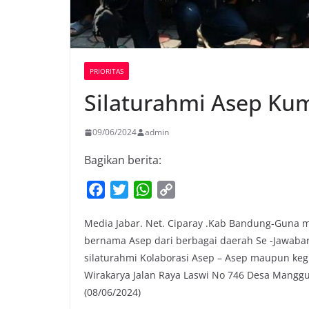
PRIORITAS
Silaturahmi Asep Kum
09/06/2024
admin
Bagikan berita:
F
T
W
C
a
w
h
o
Media Jabar. Net. Ciparay .Kab Bandung-Guna 
c
i
a
p
bernama Asep dari berbagai daerah Se -Jawabar
e
t
t
y
silaturahmi Kolaborasi Asep – Asep maupun ke
b
t
s
L
Wirakarya Jalan Raya Laswi No 746 Desa Mang
o
e
A
i
(08/06/2024)
o
r
p
n