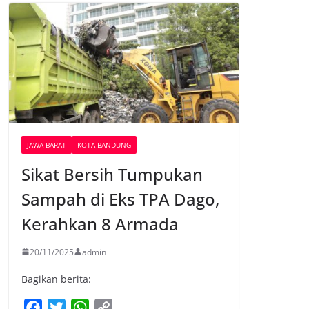
JAWA BARAT
KOTA BANDUNG
Sikat Bersih Tumpukan
Sampah di Eks TPA Dago,
Kerahkan 8 Armada
20/11/2025
admin
Bagikan berita:
F
T
W
C