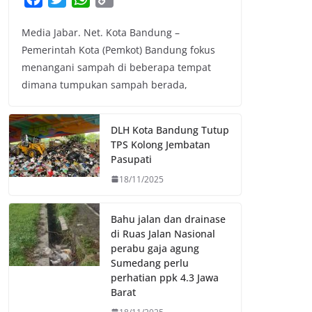
a
w
h
o
Media Jabar. Net. Kota Bandung –
c
i
a
p
Pemerintah Kota (Pemkot) Bandung fokus
e
t
t
y
menangani sampah di beberapa tempat
b
t
s
L
dimana tumpukan sampah berada,
o
e
A
i
o
r
p
n
k
p
k
DLH Kota Bandung Tutup
TPS Kolong Jembatan
Pasupati
18/11/2025
Bahu jalan dan drainase
di Ruas Jalan Nasional
perabu gaja agung
Sumedang perlu
perhatian ppk 4.3 Jawa
Barat