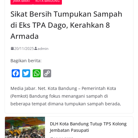
JAWA BARAT
KOTA BANDUNG
Sikat Bersih Tumpukan Sampah
di Eks TPA Dago, Kerahkan 8
Armada
20/11/2025
admin
Bagikan berita:
F
T
W
C
a
w
h
o
Media Jabar. Net. Kota Bandung – Pemerintah Kota
c
i
a
p
(Pemkot) Bandung fokus menangani sampah di
e
t
t
y
beberapa tempat dimana tumpukan sampah berada,
b
t
s
L
o
e
A
i
o
r
p
n
DLH Kota Bandung Tutup TPS Kolong
k
p
k
Jembatan Pasupati