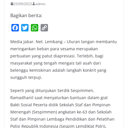
25/09/2023
admin
Bagikan berita:
F
T
W
C
a
w
h
o
Media Jabar. Net. Lembang – Uluran tangan membantu
c
i
a
p
meringankan beban para sesama merupakan
e
t
t
y
perbuatan yang patut diapresiasi. Terlebih, bagi
b
t
s
L
masyarakat yang tengah mengais tali asah dari
o
e
A
i
belenggu kemiskinan adalah langkah konkrit yang
o
r
p
n
sungguh terpuji.
k
p
k
Seperti yang ditunjukan Serdik Sespimmen,
Ramadhanil saat menyalurkan bantuan dalam giat
Bakti Sosial Peserta didik Sekolah Staf dan Pimpinan
Menengah (Sespimmen) angkatan ke-63 dan Sekolah
Staf dan Pimpinan Lembaga Pendidikan dan Pelatihan
Polisi Republik Indonesia (Sespim Lemdiklat Polri),