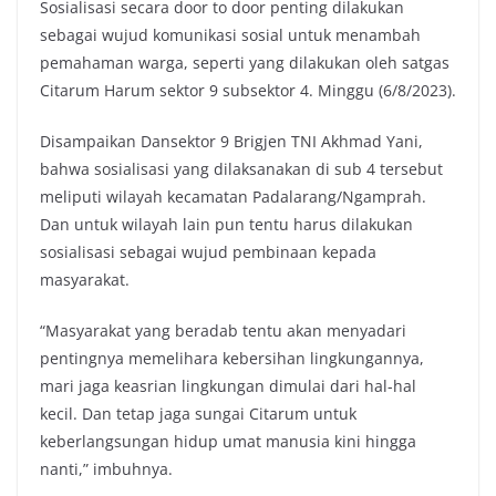
Sosialisasi secara door to door penting dilakukan
e
t
t
y
sebagai wujud komunikasi sosial untuk menambah
b
t
s
L
pemahaman warga, seperti yang dilakukan oleh satgas
o
e
A
i
Citarum Harum sektor 9 subsektor 4. Minggu (6/8/2023).
o
r
p
n
k
p
k
Disampaikan Dansektor 9 Brigjen TNI Akhmad Yani,
bahwa sosialisasi yang dilaksanakan di sub 4 tersebut
meliputi wilayah kecamatan Padalarang/Ngamprah.
Dan untuk wilayah lain pun tentu harus dilakukan
sosialisasi sebagai wujud pembinaan kepada
masyarakat.
“Masyarakat yang beradab tentu akan menyadari
pentingnya memelihara kebersihan lingkungannya,
mari jaga keasrian lingkungan dimulai dari hal-hal
kecil. Dan tetap jaga sungai Citarum untuk
keberlangsungan hidup umat manusia kini hingga
nanti,” imbuhnya.