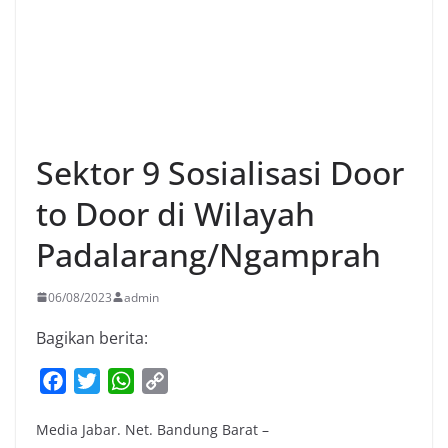
Sektor 9 Sosialisasi Door
to Door di Wilayah
Padalarang/Ngamprah
06/08/2023
admin
Bagikan berita:
F
T
W
C
a
w
h
o
Media Jabar. Net. Bandung Barat –
c
i
a
p