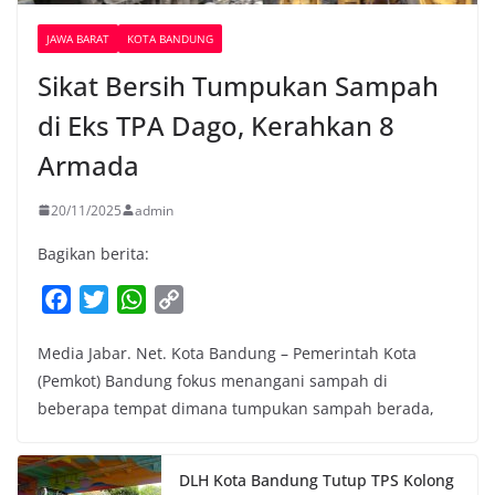
JAWA BARAT
KOTA BANDUNG
Sikat Bersih Tumpukan Sampah
di Eks TPA Dago, Kerahkan 8
Armada
20/11/2025
admin
Bagikan berita:
F
T
W
C
a
w
h
o
Media Jabar. Net. Kota Bandung – Pemerintah Kota
c
i
a
p
(Pemkot) Bandung fokus menangani sampah di
e
t
t
y
beberapa tempat dimana tumpukan sampah berada,
b
t
s
L
o
e
A
i
o
r
p
n
DLH Kota Bandung Tutup TPS Kolong