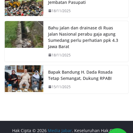
k
p
k
Jembatan Pasupati
18/11/2025
Bahu jalan dan drainase di Ruas
Jalan Nasional perabu gaja agung
Sumedang perlu perhatian ppk 4.3
Jawa Barat
18/11/2025
Bapak Bandung H. Dada Rosada
Tetap Semangat, Dukung RPABI
15/11/2025
Hak Cipta © 2026
Media Jabar
. Keseluruhan Hak Cipta.