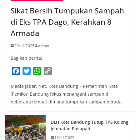
Sikat Bersih Tumpukan Sampah
di Eks TPA Dago, Kerahkan 8
Armada
20/11/2025
admin
Bagikan berita:
F
T
W
C
a
w
h
o
Media Jabar. Net. Kota Bandung – Pemerintah Kota
c
i
a
p
(Pemkot) Bandung fokus menangani sampah di
e
t
t
y
beberapa tempat dimana tumpukan sampah berada,
b
t
s
L
o
e
A
i
o
r
p
n
DLH Kota Bandung Tutup TPS Kolong
k
p
k
Jembatan Pasupati
18/11/2025