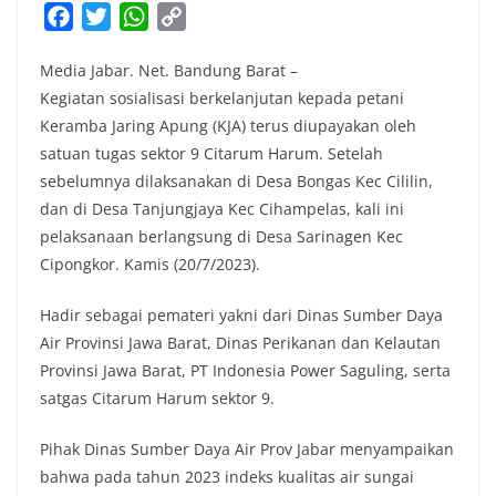
F
T
W
C
a
w
h
o
Media Jabar. Net. Bandung Barat –
c
i
a
p
Kegiatan sosialisasi berkelanjutan kepada petani
e
t
t
y
Keramba Jaring Apung (KJA) terus diupayakan oleh
b
t
s
L
satuan tugas sektor 9 Citarum Harum. Setelah
o
e
A
i
sebelumnya dilaksanakan di Desa Bongas Kec Cililin,
o
r
p
n
dan di Desa Tanjungjaya Kec Cihampelas, kali ini
k
p
k
pelaksanaan berlangsung di Desa Sarinagen Kec
Cipongkor. Kamis (20/7/2023).
Hadir sebagai pemateri yakni dari Dinas Sumber Daya
Air Provinsi Jawa Barat, Dinas Perikanan dan Kelautan
Provinsi Jawa Barat, PT Indonesia Power Saguling, serta
satgas Citarum Harum sektor 9.
Pihak Dinas Sumber Daya Air Prov Jabar menyampaikan
bahwa pada tahun 2023 indeks kualitas air sungai