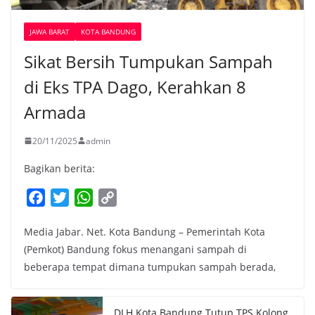
JAWA BARAT
KOTA BANDUNG
Sikat Bersih Tumpukan Sampah
di Eks TPA Dago, Kerahkan 8
Armada
20/11/2025
admin
Bagikan berita:
F
T
W
C
a
w
h
o
Media Jabar. Net. Kota Bandung – Pemerintah Kota
c
i
a
p
(Pemkot) Bandung fokus menangani sampah di
e
t
t
y
beberapa tempat dimana tumpukan sampah berada,
b
t
s
L
o
e
A
i
o
r
p
n
DLH Kota Bandung Tutup TPS Kolong