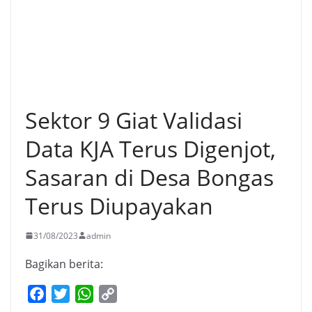
Sektor 9 Giat Validasi
Data KJA Terus Digenjot,
Sasaran di Desa Bongas
Terus Diupayakan
31/08/2023
admin
Bagikan berita:
F
T
W
C
a
w
h
o