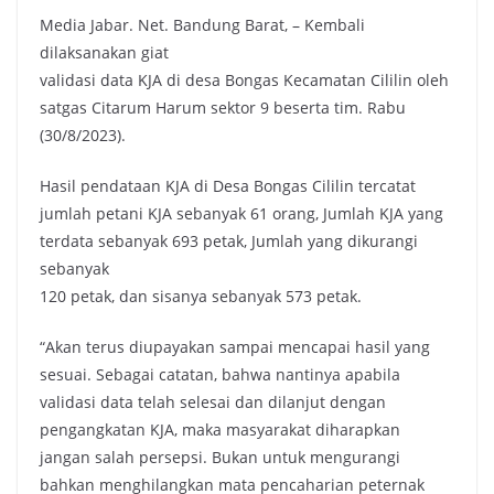
Media Jabar. Net. Bandung Barat, – Kembali
c
i
a
p
dilaksanakan giat
e
t
t
y
validasi data KJA di desa Bongas Kecamatan Cililin oleh
b
t
s
L
satgas Citarum Harum sektor 9 beserta tim. Rabu
o
e
A
i
(30/8/2023).
o
r
p
n
k
p
k
Hasil pendataan KJA di Desa Bongas Cililin tercatat
jumlah petani KJA sebanyak 61 orang, Jumlah KJA yang
terdata sebanyak 693 petak, Jumlah yang dikurangi
sebanyak
120 petak, dan sisanya sebanyak 573 petak.
“Akan terus diupayakan sampai mencapai hasil yang
sesuai. Sebagai catatan, bahwa nantinya apabila
validasi data telah selesai dan dilanjut dengan
pengangkatan KJA, maka masyarakat diharapkan
jangan salah persepsi. Bukan untuk mengurangi
bahkan menghilangkan mata pencaharian peternak