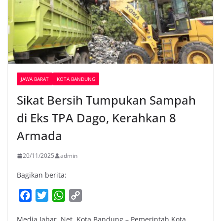
JAWA BARAT
KOTA BANDUNG
Sikat Bersih Tumpukan Sampah
di Eks TPA Dago, Kerahkan 8
Armada
20/11/2025
admin
Bagikan berita:
F
T
W
C
a
w
h
o
Media Jabar. Net. Kota Bandung – Pemerintah Kota