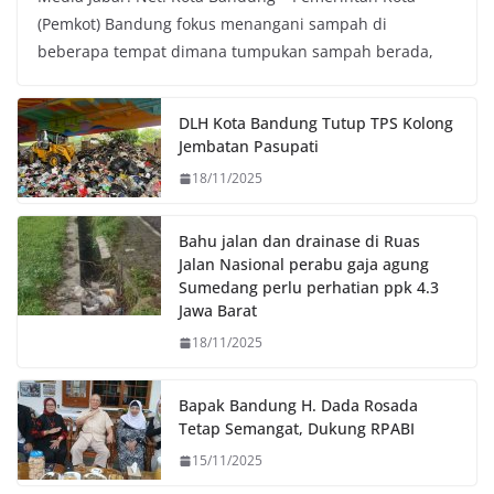
c
i
a
p
(Pemkot) Bandung fokus menangani sampah di
e
t
t
y
beberapa tempat dimana tumpukan sampah berada,
b
t
s
L
o
e
A
i
o
r
p
n
DLH Kota Bandung Tutup TPS Kolong
k
p
k
Jembatan Pasupati
18/11/2025
Bahu jalan dan drainase di Ruas
Jalan Nasional perabu gaja agung
Sumedang perlu perhatian ppk 4.3
Jawa Barat
18/11/2025
Bapak Bandung H. Dada Rosada
Tetap Semangat, Dukung RPABI
15/11/2025