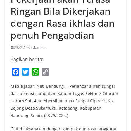
Ringan Bila Dikerjakan
dengan Rasa ikhlas dan
penuh Pengabdian
23/09/2024
admin
Bagikan berita:
F
T
W
C
a
w
h
o
Media Jabar. Net. Bandung, – Perlancar aliran sungai
c
i
a
p
dari potensi sumbatan, Satuan Tugas Sektor 7 Citarum
e
t
t
y
Harum Sub 4 pembersihan anak Sungai Cipeuris Kp.
b
t
s
L
Bojong Desa Sukamukti, Katapang, Kabupaten
o
e
A
i
Bandung. Senin, (23 /9/2024.)
o
r
p
n
k
p
k
Giat dilaksanakan dengan kompak dan rasa tanggung