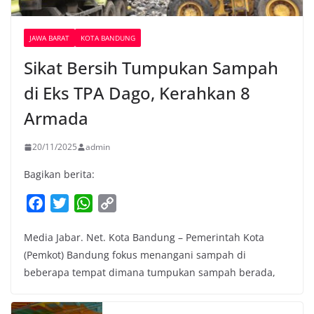
JAWA BARAT
KOTA BANDUNG
Sikat Bersih Tumpukan Sampah
di Eks TPA Dago, Kerahkan 8
Armada
20/11/2025
admin
Bagikan berita:
F
T
W
C
a
w
h
o
Media Jabar. Net. Kota Bandung – Pemerintah Kota
c
i
a
p
(Pemkot) Bandung fokus menangani sampah di
e
t
t
y
beberapa tempat dimana tumpukan sampah berada,
b
t
s
L
o
e
A
i
o
r
p
n