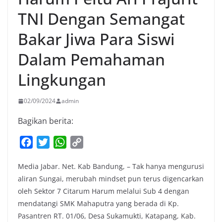
TNI Dengan Semangat
Bakar Jiwa Para Siswi
Dalam Pemahaman
Lingkungan
02/09/2024
admin
Bagikan berita:
F
T
W
C
a
w
h
o
Media Jabar. Net. Kab Bandung, – Tak hanya mengurusi
c
i
a
p
aliran Sungai, merubah mindset pun terus digencarkan
e
t
t
y
oleh Sektor 7 Citarum Harum melalui Sub 4 dengan
b
t
s
L
mendatangi SMK Mahaputra yang berada di Kp.
o
e
A
i
Pasantren RT. 01/06, Desa Sukamukti, Katapang, Kab.
o
r
p
n