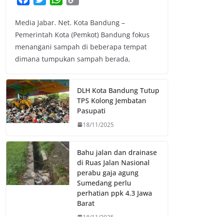
a
w
h
o
Media Jabar. Net. Kota Bandung –
c
i
a
p
Pemerintah Kota (Pemkot) Bandung fokus
e
t
t
y
menangani sampah di beberapa tempat
b
t
s
L
dimana tumpukan sampah berada,
o
e
A
i
o
r
p
n
k
p
k
DLH Kota Bandung Tutup
TPS Kolong Jembatan
Pasupati
18/11/2025
Bahu jalan dan drainase
di Ruas Jalan Nasional
perabu gaja agung
Sumedang perlu
perhatian ppk 4.3 Jawa
Barat