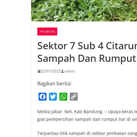
PRIORITAS
Sektor 7 Sub 4 Citar
Sampah Dan Rumput 
22/01/2025
admin
Bagikan berita:
F
T
W
C
a
w
h
o
Media Jabar. Net. Kab Bandung, – Upaya keras t
c
i
a
p
giat pembersihan sampah dan rumput liar di sel
e
t
t
y
b
t
s
L
Terpantau titik sampah di sekitar jembatan sa
o
e
A
i