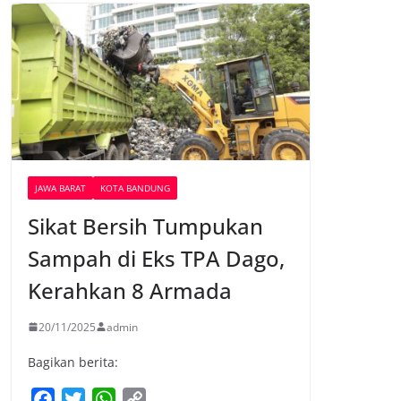
JAWA BARAT
KOTA BANDUNG
Sikat Bersih Tumpukan
Sampah di Eks TPA Dago,
Kerahkan 8 Armada
20/11/2025
admin
Bagikan berita:
F
T
W
C