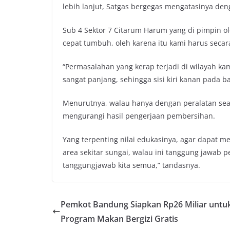
lebih lanjut, Satgas bergegas mengatasinya de
o
r
p
n
k
p
k
Sub 4 Sektor 7 Citarum Harum yang di pimpin o
cepat tumbuh, oleh karena itu kami harus secara
“Permasalahan yang kerap terjadi di wilayah ka
sangat panjang, sehingga sisi kiri kanan pada b
Menurutnya, walau hanya dengan peralatan sea
mengurangi hasil pengerjaan pembersihan.
Yang terpenting nilai edukasinya, agar dapat 
area sekitar sungai, walau ini tanggung jawab pe
tanggungjawab kita semua,” tandasnya.
Pemkot Bandung Siapkan Rp26 Miliar untu
Program Makan Bergizi Gratis