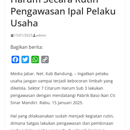
Pengawasan Ipal Pelaku
Usaha
15/01/2025
admin
Bagikan berita:
F
T
W
C
a
w
h
o
Media Jabar. Net. Kab Bandung, – Ingatkan pelaku
c
i
a
p
usaha jangan sampai terjadi kebocoran limbah yang
e
t
t
y
dikelola, Sektor 7 Citarum Harum Sub 3 lakukan
b
t
s
L
pengawasan dengan mendatangi Pabrik Baso Ikan CV.
o
e
A
i
Sinar Mandiri. Rabu, 15 Januari 2025.
o
r
p
n
k
p
k
Hal yang dilaksanakan sudah menjadi kegiatan rutin,
dimana Satgas lakukan pengawasan dan pembinaan