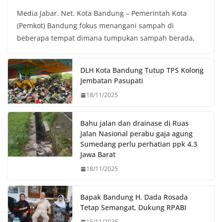
a
w
h
o
Media Jabar. Net. Kota Bandung – Pemerintah Kota
c
i
a
p
(Pemkot) Bandung fokus menangani sampah di
e
t
t
y
beberapa tempat dimana tumpukan sampah berada,
b
t
s
L
o
e
A
i
o
r
p
n
DLH Kota Bandung Tutup TPS Kolong
k
p
k
Jembatan Pasupati
18/11/2025
Bahu jalan dan drainase di Ruas
Jalan Nasional perabu gaja agung
Sumedang perlu perhatian ppk 4.3
Jawa Barat
18/11/2025
Bapak Bandung H. Dada Rosada
Tetap Semangat, Dukung RPABI
15/11/2025