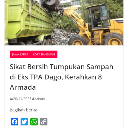
JAWA BARAT
KOTA BANDUNG
Sikat Bersih Tumpukan Sampah
di Eks TPA Dago, Kerahkan 8
Armada
20/11/2025
admin
Bagikan berita:
F
T
W
C