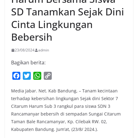
SD Tanamkan Sejak Dini
Cinta Lingkungan
Bebersih
23/08/2024
admin
Bagikan berita:
F
T
W
C
a
w
h
o
Media Jabar. Net. Kab Bandung, – Tanam kecintaan
c
i
a
p
terhadap kebersihan lingkungan Sejak dini Sektor 7
e
t
t
y
Citarum Harum Sub 3 rangkul para siswa SDN 3
b
t
s
L
Rancamanyar bebersih di sempadan Sungai Citarum
o
e
A
i
Taman Bale Rancamanyar, Kp. Cilebak RW. 02,
o
r
p
n
Kabupaten Bandung. Jum’at, (23/8/ 2024.).
k
p
k