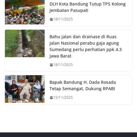
o
r
p
n
DLH Kota Bandung Tutup TPS Kolong
k
p
k
Jembatan Pasupati
18/11/2025
Bahu jalan dan drainase di Ruas
Jalan Nasional perabu gaja agung
Sumedang perlu perhatian ppk 4.3
Jawa Barat
18/11/2025
Bapak Bandung H. Dada Rosada
Tetap Semangat, Dukung RPABI
15/11/2025