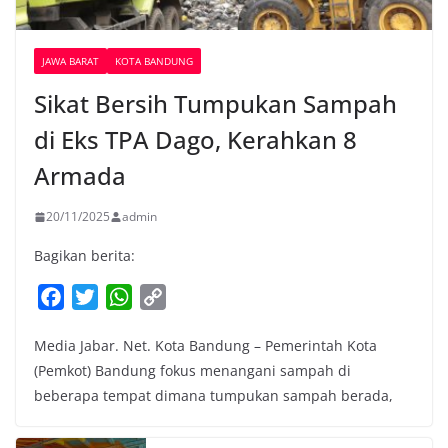
JAWA BARAT
KOTA BANDUNG
Sikat Bersih Tumpukan Sampah
di Eks TPA Dago, Kerahkan 8
Armada
20/11/2025
admin
Bagikan berita:
F
T
W
C
a
w
h
o
Media Jabar. Net. Kota Bandung – Pemerintah Kota
c
i
a
p
(Pemkot) Bandung fokus menangani sampah di
e
t
t
y
beberapa tempat dimana tumpukan sampah berada,
b
t
s
L
o
e
A
i