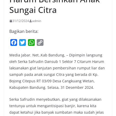
Sungai Citra
31/12/2024
admin
Bagikan berita:
F
T
W
C
a
w
h
o
Media Jabar. Net..Kab Bandung, – Dipimpin langsung
c
i
a
p
oleh Serka Safrudin Dansub 1 Sektor 7 Citarum Harum
e
t
t
y
laksanakan giat lanjutan pembersihan rumput liar dan
b
t
s
L
sampah pada anak sungai Citra yang berada di Kp.
o
e
A
i
Bojong Citepus RT 03/09 Desa Cangkuang Wetan,
o
r
p
n
Kabupaten Bandung. Selasa, 31 Desember 2024.
k
p
k
Serka Safrudin menyebutkan, giat yang dilaksanakan
tentunya untuk mengantisipasi banjir, karena kita
dapat ketahui jika banyak sumbatan maka sudah jelas