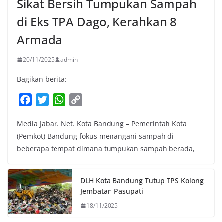
Sikat Bersih Tumpukan Sampah
di Eks TPA Dago, Kerahkan 8
Armada
20/11/2025
admin
Bagikan berita:
F
T
W
C
a
w
h
o
Media Jabar. Net. Kota Bandung – Pemerintah Kota
c
i
a
p
(Pemkot) Bandung fokus menangani sampah di
e
t
t
y
beberapa tempat dimana tumpukan sampah berada,
b
t
s
L
o
e
A
i
o
r
p
n
DLH Kota Bandung Tutup TPS Kolong
k
p
k
Jembatan Pasupati
18/11/2025