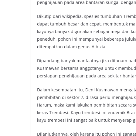
penghijauan pada area bantaran sungai dengan 
b
t
s
L
o
e
A
i
Dikutip dari wikipedia, spesies tumbuhan Tre
o
r
p
n
dapat tumbuh besar dan cepat, membentuk mah
k
p
k
kayunya banyak digunakan sebagai meja dan ku
peneduh, pohon ini mempunyai beberapa juluk
ditempatkan dalam genus Albizia.
Dipandang banyak manfaatnya jika ditanam pada
Kusmawan bersama anggotanya untuk membudi
persiapan penghijauan pada area sekitar banta
Dalam kesempatan itu, Deni Kusmawan mengata
pembibitan di sektor 7, dirasa perlu menghijau
Harum, maka kami lakukan pembibitan secara sw
keras Trembesi. Kayu trembesi ini endemik Braz
kayu trembesi ini sangat baik untuk menyerap g
Dilanjutkannya, oleh karena itu pohon ini sang