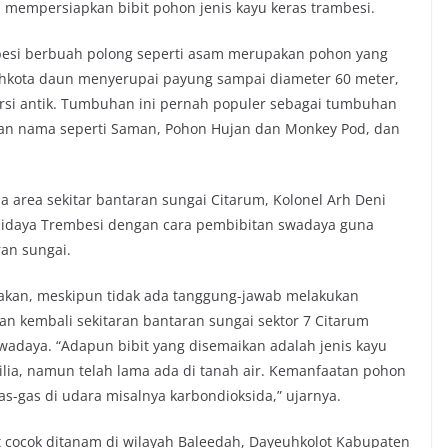
mempersiapkan bibit pohon jenis kayu keras trambesi.
mbesi berbuah polong seperti asam merupakan pohon yang
kota daun menyerupai payung sampai diameter 60 meter,
rsi antik. Tumbuhan ini pernah populer sebagai tumbuhan
an nama seperti Saman, Pohon Hujan dan Monkey Pod, dan
 area sekitar bantaran sungai Citarum, Kolonel Arh Deni
daya Trembesi dengan cara pembibitan swadaya guna
ran sungai.
kan, meskipun tidak ada tanggung-jawab melakukan
kan kembali sekitaran bantaran sungai sektor 7 Citarum
adaya. “Adapun bibit yang disemaikan adalah jenis kayu
ilia, namun telah lama ada di tanah air. Kemanfaatan pohon
as-gas di udara misalnya karbondioksida,” ujarnya.
at cocok ditanam di wilayah Baleedah, Dayeuhkolot Kabupaten