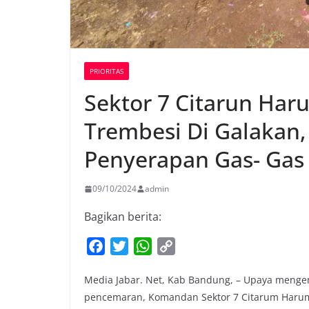
PRIORITAS
Sektor 7 Citarun Ha
Trembesi Di Galakan, 
Penyerapan Gas- Gas
09/10/2024
admin
Bagikan berita:
F
T
W
C
a
w
h
o
Media Jabar. Net, Kab Bandung, – Upaya mengem
c
i
a
p
pencemaran, Komandan Sektor 7 Citarum Harum 
e
t
t
y