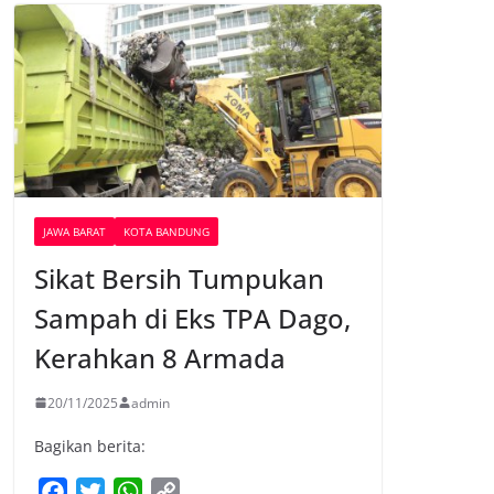
JAWA BARAT
KOTA BANDUNG
Sikat Bersih Tumpukan
Sampah di Eks TPA Dago,
Kerahkan 8 Armada
20/11/2025
admin
Bagikan berita:
F
T
W
C