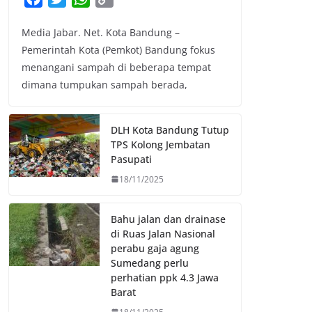
a
w
h
o
Media Jabar. Net. Kota Bandung –
c
i
a
p
Pemerintah Kota (Pemkot) Bandung fokus
e
t
t
y
menangani sampah di beberapa tempat
b
t
s
L
dimana tumpukan sampah berada,
o
e
A
i
o
r
p
n
k
p
k
DLH Kota Bandung Tutup
TPS Kolong Jembatan
Pasupati
18/11/2025
Bahu jalan dan drainase
di Ruas Jalan Nasional
perabu gaja agung
Sumedang perlu
perhatian ppk 4.3 Jawa
Barat