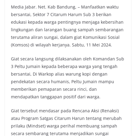
Media Jabar. Net. Kab Bandung, – Manfaatkan waktu
c
i
a
p
bersantai, Sektor 7 Citarum Harum Sub 3 berikan
e
t
t
y
edukasi kepada warga pentingnya menjaga kebersihan
b
t
s
L
lingkungan dan larangan buang sampah sembarangan
o
e
A
i
terutama aliran sungai, dalam giat Komunikasi Sosial
o
r
p
n
(Komsos) di wilayah kerjanya. Sabtu, 11 Mei 2024.
k
p
k
Giat secara langsung dilaksanakan oleh Komandan Sub
3 Peltu Jumain kepada beberapa warga yang tengah
bersantai, Di Warkop alias warung kopi dengan
pendekatan secara humanis, Peltu Jumain mampu
memberikan pemaparan secara rinci, dan
mendapatkan tanggapan positif dari warga.
Giat tersebut mendasar pada Rencana Aksi (Renaksi)
atau Program Satgas Citarum Harun tentang merubah
prilaku (Mindset) warga perihal membuang sampah
secara sembarang terutama menjadikan sungai