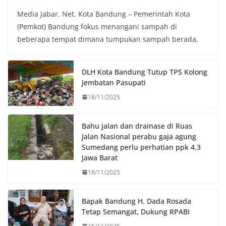
a
w
h
o
Media Jabar. Net. Kota Bandung – Pemerintah Kota
c
i
a
p
(Pemkot) Bandung fokus menangani sampah di
e
t
t
y
beberapa tempat dimana tumpukan sampah berada,
b
t
s
L
o
e
A
i
o
r
p
n
DLH Kota Bandung Tutup TPS Kolong
k
p
k
Jembatan Pasupati
18/11/2025
Bahu jalan dan drainase di Ruas
Jalan Nasional perabu gaja agung
Sumedang perlu perhatian ppk 4.3
Jawa Barat
18/11/2025
Bapak Bandung H. Dada Rosada
Tetap Semangat, Dukung RPABI