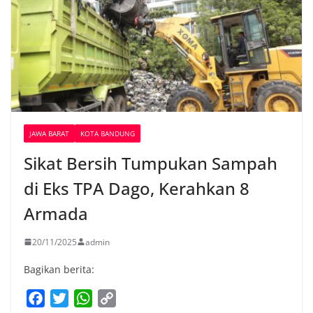
JAWA BARAT
KOTA BANDUNG
Sikat Bersih Tumpukan Sampah
di Eks TPA Dago, Kerahkan 8
Armada
20/11/2025
admin
Bagikan berita:
F
T
W
C