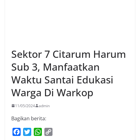
Sektor 7 Citarum Harum
Sub 3, Manfaatkan
Waktu Santai Edukasi
Warga Di Warkop
11/05/2024
admin
Bagikan berita:
F
T
W
C
a
w
h
o