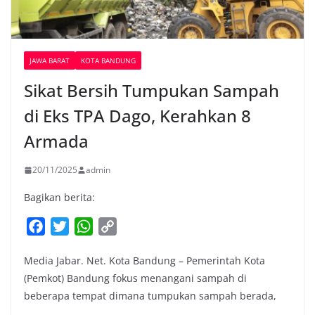
JAWA BARAT
KOTA BANDUNG
Sikat Bersih Tumpukan Sampah
di Eks TPA Dago, Kerahkan 8
Armada
20/11/2025
admin
Bagikan berita:
F
T
W
C
a
w
h
o
Media Jabar. Net. Kota Bandung – Pemerintah Kota
c
i
a
p
(Pemkot) Bandung fokus menangani sampah di
e
t
t
y
beberapa tempat dimana tumpukan sampah berada,
b
t
s
L