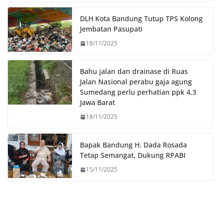
o
e
A
i
o
r
p
n
DLH Kota Bandung Tutup TPS Kolong
k
p
k
Jembatan Pasupati
18/11/2025
Bahu jalan dan drainase di Ruas
Jalan Nasional perabu gaja agung
Sumedang perlu perhatian ppk 4.3
Jawa Barat
18/11/2025
Bapak Bandung H. Dada Rosada
Tetap Semangat, Dukung RPABI
15/11/2025