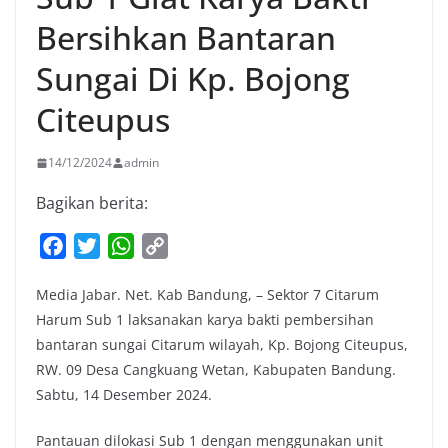
Bersihkan Bantaran
Sungai Di Kp. Bojong
Citeupus
14/12/2024
admin
Bagikan berita:
F
T
W
C
a
w
h
o
Media Jabar. Net. Kab Bandung, – Sektor 7 Citarum
c
i
a
p
Harum Sub 1 laksanakan karya bakti pembersihan
e
t
t
y
bantaran sungai Citarum wilayah, Kp. Bojong Citeupus,
b
t
s
L
RW. 09 Desa Cangkuang Wetan, Kabupaten Bandung.
o
e
A
i
Sabtu, 14 Desember 2024.
o
r
p
n
k
p
k
Pantauan dilokasi Sub 1 dengan menggunakan unit