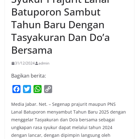
Batuporon Sambut
Tahun Baru Dengan
Tasyakuran Dan Do’a
Bersama
31/12/2024
admin
Bagikan berita:
F
T
W
C
a
w
h
o
Media Jabar. Net. – Segenap prajurit maupun PNS
c
i
a
p
Lanal Batuporon menyambut Tahun Baru 2025 dengan
e
t
t
y
menggelar Tasyakuran dan Do’a bersama sebagai
b
t
s
L
ungkapan rasa syukur dapat melalui tahun 2024
o
e
A
i
dengan lancar, dengan dipimpin langsung oleh
o
r
p
n