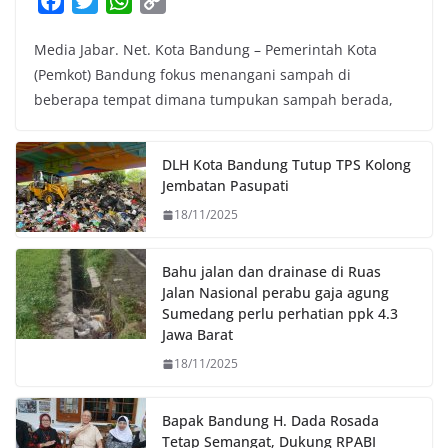
F
T
W
C
a
w
h
o
Media Jabar. Net. Kota Bandung – Pemerintah Kota
c
i
a
p
(Pemkot) Bandung fokus menangani sampah di
e
t
t
y
beberapa tempat dimana tumpukan sampah berada,
b
t
s
L
o
e
A
i
o
r
p
n
DLH Kota Bandung Tutup TPS Kolong
k
p
k
Jembatan Pasupati
18/11/2025
Bahu jalan dan drainase di Ruas
Jalan Nasional perabu gaja agung
Sumedang perlu perhatian ppk 4.3
Jawa Barat
18/11/2025
Bapak Bandung H. Dada Rosada
Tetap Semangat, Dukung RPABI