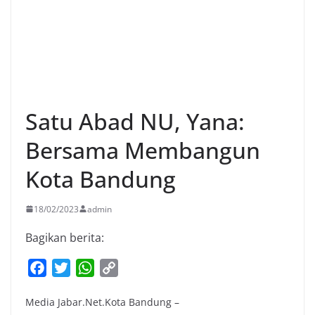
Satu Abad NU, Yana:
Bersama Membangun
Kota Bandung
18/02/2023
admin
Bagikan berita:
F
T
W
C
a
w
h
o
Media Jabar.Net.Kota Bandung –
c
i
a
p