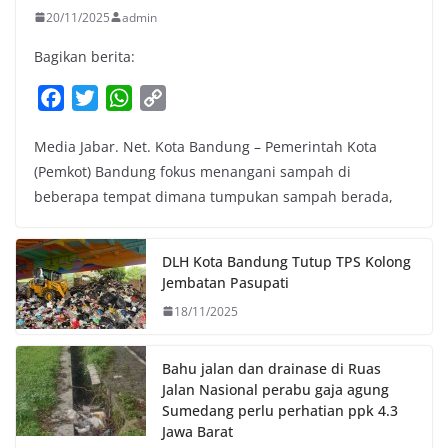
20/11/2025
admin
Bagikan berita:
F
T
W
C
a
w
h
o
Media Jabar. Net. Kota Bandung – Pemerintah Kota
c
i
a
p
(Pemkot) Bandung fokus menangani sampah di
e
t
t
y
beberapa tempat dimana tumpukan sampah berada,
b
t
s
L
o
e
A
i
o
r
p
n
DLH Kota Bandung Tutup TPS Kolong
k
p
k
Jembatan Pasupati
18/11/2025
Bahu jalan dan drainase di Ruas
Jalan Nasional perabu gaja agung
Sumedang perlu perhatian ppk 4.3
Jawa Barat