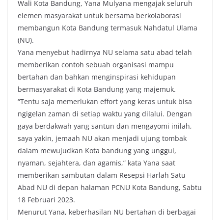
Wali Kota Bandung, Yana Mulyana mengajak seluruh
e
t
t
y
elemen masyarakat untuk bersama berkolaborasi
b
t
s
L
membangun Kota Bandung termasuk Nahdatul Ulama
o
e
A
i
(NU).
o
r
p
n
Yana menyebut hadirnya NU selama satu abad telah
k
p
k
memberikan contoh sebuah organisasi mampu
bertahan dan bahkan menginspirasi kehidupan
bermasyarakat di Kota Bandung yang majemuk.
“Tentu saja memerlukan effort yang keras untuk bisa
ngigelan zaman di setiap waktu yang dilalui. Dengan
gaya berdakwah yang santun dan mengayomi inilah,
saya yakin, jemaah NU akan menjadi ujung tombak
dalam mewujudkan Kota bandung yang unggul,
nyaman, sejahtera, dan agamis,” kata Yana saat
memberikan sambutan dalam Resepsi Harlah Satu
Abad NU di depan halaman PCNU Kota Bandung, Sabtu
18 Februari 2023.
Menurut Yana, keberhasilan NU bertahan di berbagai