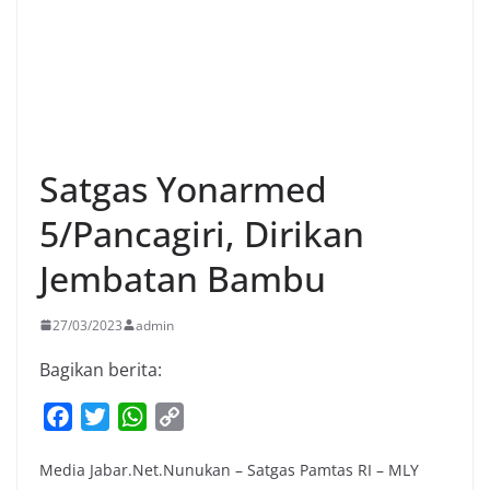
Satgas Yonarmed
5/Pancagiri, Dirikan
Jembatan Bambu
27/03/2023
admin
Bagikan berita:
F
T
W
C
a
w
h
o
Media Jabar.Net.Nunukan – Satgas Pamtas RI – MLY
c
i
a
p