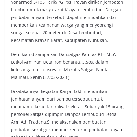
Yonarmed 5/105 Tarik/PG Pos Krayan dirikan jembatan
e
t
t
y
bambu untuk masyarakat Krayan Lembudud. Dengan
b
t
s
L
jembatan anyam tersebut, dapat memudahkan dan
o
e
A
i
memberikan keamanan warga yang menyebrangi
o
r
p
n
sungai selebar 20 meter di Desa Lembudud,
k
p
k
Kecamatan Krayan Barat, Kabupaten Nunukan.
Demikian disampaikan Dansatgas Pamtas RI – MLY,
Letkol Arm Yan Octa Rombenanta, S.Sos. dalam
keterangan tertulisnya di Makotis Satgas Pamtas
Malinau, Senin (27/03/2023 ).
Dikatakannya, kegiatan Karya Bakti mendirikan
jembatan anyam dari bambu tersebut untuk
membantu kesulitan rakyat sekitar. Sebanyak 15 orang
personel Satgas dipimpin Danpos Lembudud Letda
Arm Adi Pradana.S, melaksanakan pembuatan
jembatan sekaligus memperkenalkan jembatan anyam