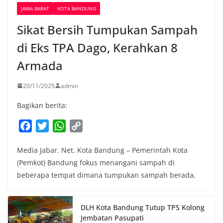
JAWA BARAT
KOTA BANDUNG
Sikat Bersih Tumpukan Sampah
di Eks TPA Dago, Kerahkan 8
Armada
20/11/2025
admin
Bagikan berita:
F
T
W
C
a
w
h
o
Media Jabar. Net. Kota Bandung – Pemerintah Kota
c
i
a
p
(Pemkot) Bandung fokus menangani sampah di
e
t
t
y
beberapa tempat dimana tumpukan sampah berada,
b
t
s
L
o
e
A
i
o
r
p
n
DLH Kota Bandung Tutup TPS Kolong
k
p
k
Jembatan Pasupati