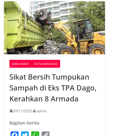
JAWA BARAT
KOTA BANDUNG
Sikat Bersih Tumpukan
Sampah di Eks TPA Dago,
Kerahkan 8 Armada
20/11/2025
admin
Bagikan berita:
F
T
W
C