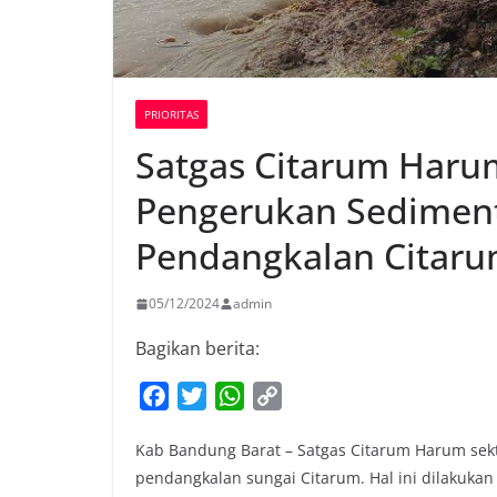
PRIORITAS
Satgas Citarum Haru
Pengerukan Sediment
Pendangkalan Citar
05/12/2024
admin
Bagikan berita:
F
T
W
C
a
w
h
o
Kab Bandung Barat – Satgas Citarum Harum sek
c
i
a
p
pendangkalan sungai Citarum. Hal ini dilakukan
e
t
t
y