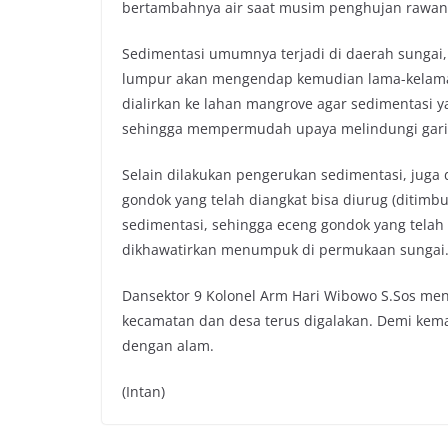
bertambahnya air saat musim penghujan rawan t
b
t
s
L
o
e
A
i
Sedimentasi umumnya terjadi di daerah sungai, 
o
r
p
n
lumpur akan mengendap kemudian lama-kelamaa
k
p
k
dialirkan ke lahan mangrove agar sedimentasi
sehingga mempermudah upaya melindungi garis 
Selain dilakukan pengerukan sedimentasi, juga
gondok yang telah diangkat bisa diurug (ditimb
sedimentasi, sehingga eceng gondok yang telah 
dikhawatirkan menumpuk di permukaan sungai
Dansektor 9 Kolonel Arm Hari Wibowo S.Sos me
kecamatan dan desa terus digalakan. Demi kem
dengan alam.
(Intan)