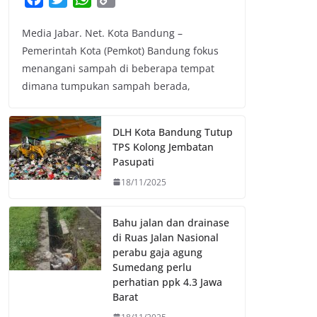
a
w
h
o
Media Jabar. Net. Kota Bandung –
c
i
a
p
Pemerintah Kota (Pemkot) Bandung fokus
e
t
t
y
menangani sampah di beberapa tempat
b
t
s
L
dimana tumpukan sampah berada,
o
e
A
i
o
r
p
n
k
p
k
DLH Kota Bandung Tutup
TPS Kolong Jembatan
Pasupati
18/11/2025
Bahu jalan dan drainase
di Ruas Jalan Nasional
perabu gaja agung
Sumedang perlu
perhatian ppk 4.3 Jawa
Barat