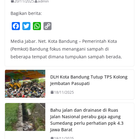
20/11/2025
admin
Bagikan berita:
F
T
W
C
a
w
h
o
Media Jabar. Net. Kota Bandung – Pemerintah Kota
c
i
a
p
(Pemkot) Bandung fokus menangani sampah di
e
t
t
y
beberapa tempat dimana tumpukan sampah berada,
b
t
s
L
o
e
A
i
o
r
p
n
DLH Kota Bandung Tutup TPS Kolong
k
p
k
Jembatan Pasupati
18/11/2025
Bahu jalan dan drainase di Ruas
Jalan Nasional perabu gaja agung
Sumedang perlu perhatian ppk 4.3
Jawa Barat
18/11/2025