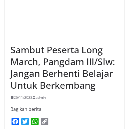
Sambut Peserta Long
March, Pangdam III/Slw:
Jangan Berhenti Belajar
Untuk Berkembang
26/11/2023
admin
Bagikan berita:
F
T
W
C
a
w
h
o