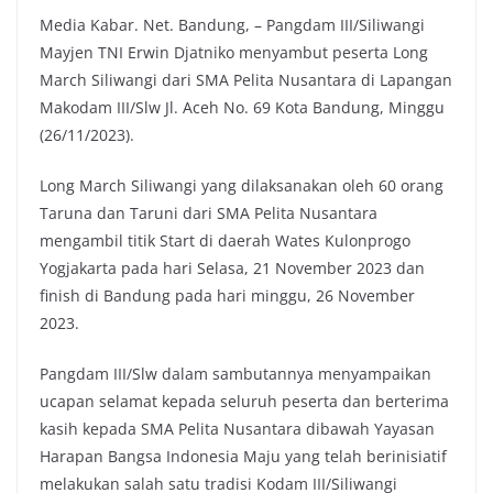
Media Kabar. Net. Bandung, – Pangdam III/Siliwangi
c
i
a
p
Mayjen TNI Erwin Djatniko menyambut peserta Long
e
t
t
y
March Siliwangi dari SMA Pelita Nusantara di Lapangan
b
t
s
L
Makodam III/Slw Jl. Aceh No. 69 Kota Bandung, Minggu
o
e
A
i
(26/11/2023).
o
r
p
n
k
p
k
Long March Siliwangi yang dilaksanakan oleh 60 orang
Taruna dan Taruni dari SMA Pelita Nusantara
mengambil titik Start di daerah Wates Kulonprogo
Yogjakarta pada hari Selasa, 21 November 2023 dan
finish di Bandung pada hari minggu, 26 November
2023.
Pangdam III/Slw dalam sambutannya menyampaikan
ucapan selamat kepada seluruh peserta dan berterima
kasih kepada SMA Pelita Nusantara dibawah Yayasan
Harapan Bangsa Indonesia Maju yang telah berinisiatif
melakukan salah satu tradisi Kodam III/Siliwangi