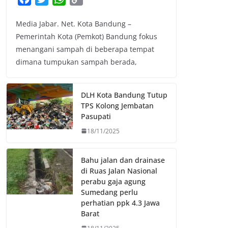
a
w
h
o
Media Jabar. Net. Kota Bandung –
c
i
a
p
Pemerintah Kota (Pemkot) Bandung fokus
e
t
t
y
menangani sampah di beberapa tempat
b
t
s
L
dimana tumpukan sampah berada,
o
e
A
i
o
r
p
n
k
p
k
DLH Kota Bandung Tutup
TPS Kolong Jembatan
Pasupati
18/11/2025
Bahu jalan dan drainase
di Ruas Jalan Nasional
perabu gaja agung
Sumedang perlu
perhatian ppk 4.3 Jawa
Barat