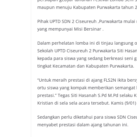
e
t
t
y
maupun menuju Kabupaten Purwakarta tahun 20
b
t
s
L
o
e
A
i
Pihak UPTD SDN 2 Ciseureuh ,Purwakarta mulai 
o
r
p
n
yang mempunyai Misi Bersinar .
k
p
k
Dalam perhelatan lomba ini di tinjau langsung 
Sekolah UPTD Ciseureuh 2 Purwakarta Siti Has
kepada para siswa yang sedang berkreasi seni 
tingkat Kecamatan dan Kabupaten Purwakarta.
“Untuk meraih prestasi di ajang FLS2N ikita be
ortu siswa yang kompak memberikan semangat k
prestasi.” Tegas Siti Hasanah S.Pd M.Pd selaku
Kristian di sela sela acara tersebut. Kamis (9/01)
Sedangkan perlu diketahui para siswa SDN Cise
menyabet prestasi dalam ajang tahunan ini.