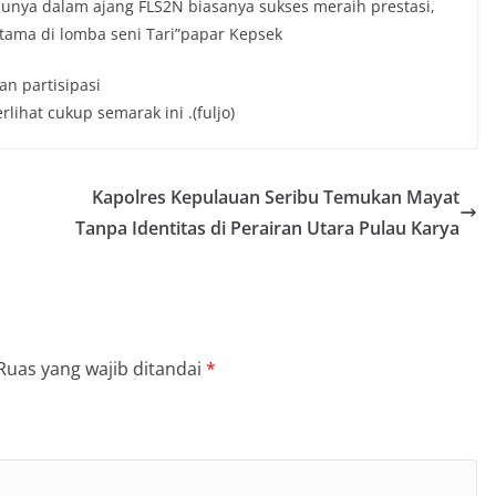
hunya dalam ajang FLS2N biasanya sukses meraih prestasi,
rutama di lomba seni Tari”papar Kepsek
n partisipasi
lihat cukup semarak ini .(fuljo)
Kapolres Kepulauan Seribu Temukan Mayat
Tanpa Identitas di Perairan Utara Pulau Karya
Ruas yang wajib ditandai
*