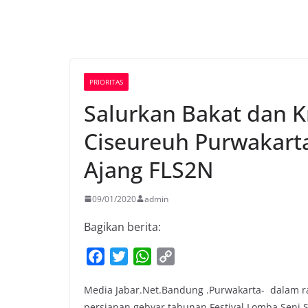
PRIORITAS
Salurkan Bakat dan K
Ciseureuh Purwakarta 
Ajang FLS2N
09/01/2020
admin
Bagikan berita:
F
T
W
C
a
w
h
o
Media Jabar.Net.Bandung .Purwakarta- dalam ra
c
i
a
p
persiapan gebyar tahunan Festival Lomba Seni S