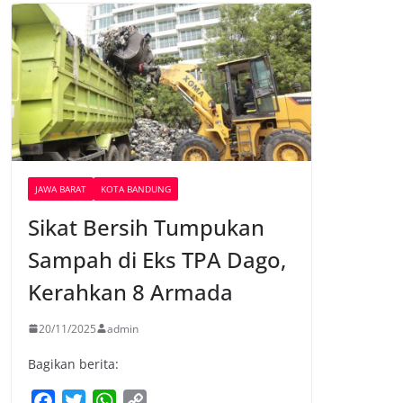
JAWA BARAT
KOTA BANDUNG
Sikat Bersih Tumpukan
Sampah di Eks TPA Dago,
Kerahkan 8 Armada
20/11/2025
admin
Bagikan berita:
F
T
W
C