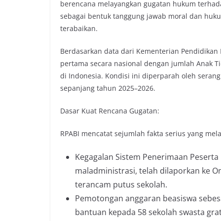
berencana melayangkan gugatan hukum terhadap 
b
t
s
L
sebagai bentuk tanggung jawab moral dan hukum
o
e
A
i
terabaikan.
o
r
p
n
k
p
k
Berdasarkan data dari Kementerian Pendidikan
pertama secara nasional dengan jumlah Anak Tid
di Indonesia. Kondisi ini diperparah oleh sera
sepanjang tahun 2025–2026.
Dasar Kuat Rencana Gugatan:
RPABI mencatat sejumlah fakta serius yang me
Kegagalan Sistem Penerimaan Peserta 
maladministrasi, telah dilaporkan ke
terancam putus sekolah.
Pemotongan anggaran beasiswa sebesar
bantuan kepada 58 sekolah swasta gra