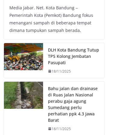
a
w
h
o
Media Jabar. Net. Kota Bandung –
c
i
a
p
Pemerintah Kota (Pemkot) Bandung fokus
e
t
t
y
menangani sampah di beberapa tempat
b
t
s
L
dimana tumpukan sampah berada,
o
e
A
i
o
r
p
n
k
p
k
DLH Kota Bandung Tutup
TPS Kolong Jembatan
Pasupati
18/11/2025
Bahu jalan dan drainase
di Ruas Jalan Nasional
perabu gaja agung
Sumedang perlu
perhatian ppk 4.3 Jawa
Barat
18/11/2025