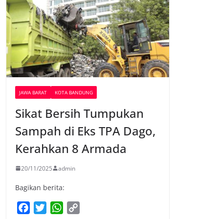
JAWA BARAT
KOTA BANDUNG
Sikat Bersih Tumpukan
Sampah di Eks TPA Dago,
Kerahkan 8 Armada
20/11/2025
admin
Bagikan berita:
F
T
W
C