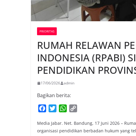
PRIORITAS
RUMAH RELAWAN PE
INDONESIA (RPABI) 
PENDIDIKAN PROVINS
17/06/2026
admin
Bagikan berita:
F
T
W
C
a
w
h
o
Media Jabar. Net. Bandung, 17 Juni 2026 – Rum
c
i
a
p
organisasi pendidikan berbadan hukum yang tel
e
t
t
y