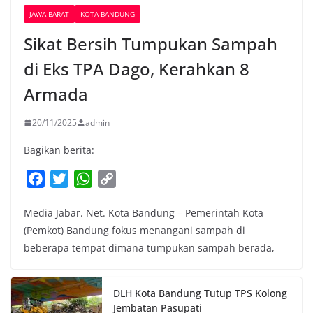
JAWA BARAT
KOTA BANDUNG
Sikat Bersih Tumpukan Sampah
di Eks TPA Dago, Kerahkan 8
Armada
20/11/2025
admin
Bagikan berita:
F
T
W
C
a
w
h
o
Media Jabar. Net. Kota Bandung – Pemerintah Kota
c
i
a
p
(Pemkot) Bandung fokus menangani sampah di
e
t
t
y
beberapa tempat dimana tumpukan sampah berada,
b
t
s
L
o
e
A
i
o
r
p
n
DLH Kota Bandung Tutup TPS Kolong
k
p
k
Jembatan Pasupati