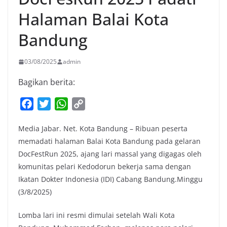
Halaman Balai Kota
Bandung
03/08/2025
admin
Bagikan berita:
F
T
W
C
a
w
h
o
Media Jabar. Net. Kota Bandung – Ribuan peserta
c
i
a
p
memadati halaman Balai Kota Bandung pada gelaran
e
t
t
y
DocFestRun 2025, ajang lari massal yang digagas oleh
b
t
s
L
komunitas pelari Kedodorun bekerja sama dengan
o
e
A
i
Ikatan Dokter Indonesia (IDI) Cabang Bandung.Minggu
o
r
p
n
(3/8/2025)
k
p
k
Lomba lari ini resmi dimulai setelah Wali Kota