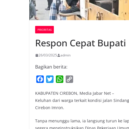
PRIORITAS
Respon Cepat Bupati 
26/03/2025
admin
Bagikan berita:
F
T
W
C
a
w
h
o
KABUPATEN CIREBON, Media Jabar Net –
c
i
a
p
Keluhan dari warga terkait kondisi jalan Sindan
e
t
t
y
Cirebon Imron.
b
t
s
L
o
e
A
i
Tanpa menunggu lama, ia langsung turun ke lap
o
r
p
n
segera menginstruksikan Dinas Pekerjaan Umum