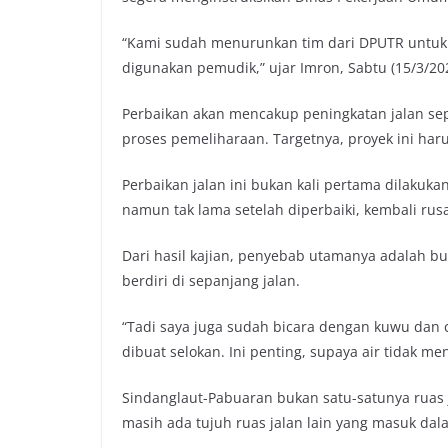
k
p
k
“Kami sudah menurunkan tim dari DPUTR untuk men
digunakan pemudik,” ujar Imron, Sabtu (15/3/20
Perbaikan akan mencakup peningkatan jalan se
proses pemeliharaan. Targetnya, proyek ini ha
Perbaikan jalan ini bukan kali pertama dilakukan
namun tak lama setelah diperbaiki, kembali rus
Dari hasil kajian, penyebab utamanya adalah b
berdiri di sepanjang jalan.
“Tadi saya juga sudah bicara dengan kuwu dan c
dibuat selokan. Ini penting, supaya air tidak m
Sindanglaut-Pabuaran bukan satu-satunya ruas 
masih ada tujuh ruas jalan lain yang masuk dala