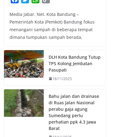
a
w
h
o
Media Jabar. Net. Kota Bandung –
c
i
a
p
Pemerintah Kota (Pemkot) Bandung fokus
e
t
t
y
menangani sampah di beberapa tempat
b
t
s
L
dimana tumpukan sampah berada,
o
e
A
i
o
r
p
n
k
p
k
DLH Kota Bandung Tutup
TPS Kolong Jembatan
Pasupati
18/11/2025
Bahu jalan dan drainase
di Ruas Jalan Nasional
perabu gaja agung
Sumedang perlu
perhatian ppk 4.3 Jawa
Barat