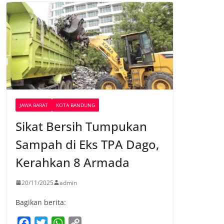
JAWA BARAT
KOTA BANDUNG
Sikat Bersih Tumpukan
Sampah di Eks TPA Dago,
Kerahkan 8 Armada
20/11/2025
admin
Bagikan berita:
F
T
W
C