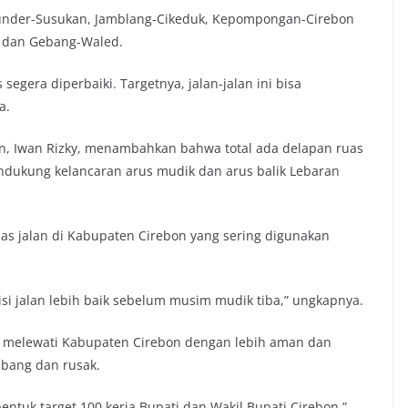
 Bunder-Susukan, Jamblang-Cikeduk, Kepompongan-Cirebon
 dan Gebang-Waled.
segera diperbaiki. Targetnya, jalan-jalan ini bisa
a.
n, Iwan Rizky, menambahkan bahwa total ada delapan ruas
endukung kelancaran arus mudik dan arus balik Lebaran
 ruas jalan di Kabupaten Cirebon yang sering digunakan
i jalan lebih baik sebelum musim mudik tiba,” ungkapnya.
a melewati Kabupaten Cirebon dengan lebih aman dan
ubang dan rusak.
bentuk target 100 kerja Bupati dan Wakil Bupati Cirebon,”