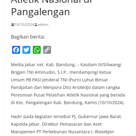
Pangalengan
10/10/2024
admin
Bagikan berita:
F
T
W
C
a
w
h
o
Media Jabar net. Kab. Bandung, – Kasdam III/Siliwangi
c
i
a
p
Brigjen TNI Aminudin, S.I.P., mendampingi Ketua
e
t
t
y
Umum PB PASI Jenderal TNI (Purn) Luhut Binsar
b
t
s
L
Pandjaitan dan Menpora Dito Ariotedjo dalam rangka
o
e
A
i
Peresmian Pusat Pelatihan Atletik Nasional yang berada
o
r
p
n
di Kec. Pangalengan Kab. Bandung, Kamis (10/10/2024).
k
p
k
Hadir pada kegiatan tersebut Pj. Gubernur Jawa Barat,
Kapolda Jabar, Direktur Pemasaran dan Aset
Manajemen PT Perkebunan Nusantara I, Wasekjen