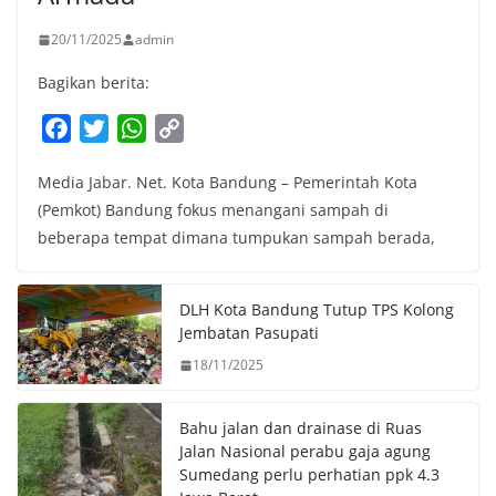
20/11/2025
admin
Bagikan berita:
F
T
W
C
a
w
h
o
Media Jabar. Net. Kota Bandung – Pemerintah Kota
c
i
a
p
(Pemkot) Bandung fokus menangani sampah di
e
t
t
y
beberapa tempat dimana tumpukan sampah berada,
b
t
s
L
o
e
A
i
o
r
p
n
DLH Kota Bandung Tutup TPS Kolong
k
p
k
Jembatan Pasupati
18/11/2025
Bahu jalan dan drainase di Ruas
Jalan Nasional perabu gaja agung
Sumedang perlu perhatian ppk 4.3