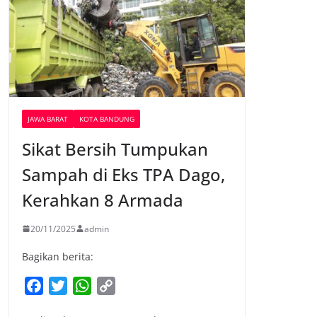
JAWA BARAT
KOTA BANDUNG
Sikat Bersih Tumpukan
Sampah di Eks TPA Dago,
Kerahkan 8 Armada
20/11/2025
admin
Bagikan berita:
F
T
W
C
a
w
h
o