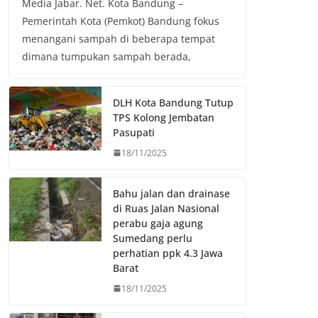
Media Jabar. Net. Kota Bandung –
c
i
a
p
Pemerintah Kota (Pemkot) Bandung fokus
e
t
t
y
menangani sampah di beberapa tempat
b
t
s
L
dimana tumpukan sampah berada,
o
e
A
i
o
r
p
n
k
p
k
DLH Kota Bandung Tutup
TPS Kolong Jembatan
Pasupati
18/11/2025
Bahu jalan dan drainase
di Ruas Jalan Nasional
perabu gaja agung
Sumedang perlu
perhatian ppk 4.3 Jawa
Barat
18/11/2025