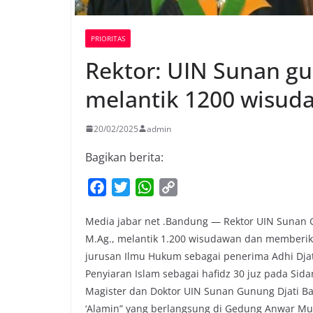
PRIORITAS
Rektor: UIN Sunan g
melantik 1200 wisud
20/02/2025
admin
Bagikan berita:
F
T
W
C
a
w
h
o
Media jabar net .Bandung — Rektor UIN Sunan G
c
i
a
p
M.Ag., melantik 1.200 wisudawan dan memberi
e
t
t
y
jurusan Ilmu Hukum sebagai penerima Adhi Djat
b
t
s
L
Penyiaran Islam sebagai hafidz 30 juz pada Sid
o
e
A
i
Magister dan Doktor UIN Sunan Gunung Djati B
o
r
p
n
‘Alamin” yang berlangsung di Gedung Anwar Mus