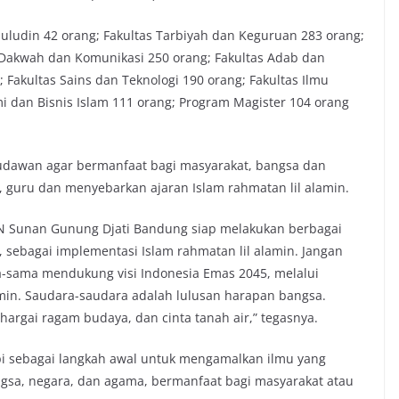
huludin 42 orang; Fakultas Tarbiyah dan Keguruan 283 orang;
s Dakwah dan Komunikasi 250 orang; Fakultas Adab dan
; Fakultas Sains dan Teknologi 190 orang; Fakultas Ilmu
omi dan Bisnis Islam 111 orang; Program Magister 104 orang
udawan agar bermanfaat bagi masyarakat, bangsa dan
 guru dan menyebarkan ajaran Islam rahmatan lil alamin.
N Sunan Gunung Djati Bandung siap melakukan berbagai
 sebagai implementasi Islam rahmatan lil alamin. Jangan
a-sama mendukung visi Indonesia Emas 2045, melalui
amin. Saudara-saudara adalah lulusan harapan bangsa.
argai ragam budaya, dan cinta tanah air,” tegasnya.
api sebagai langkah awal untuk mengamalkan ilmu yang
angsa, negara, dan agama, bermanfaat bagi masyarakat atau