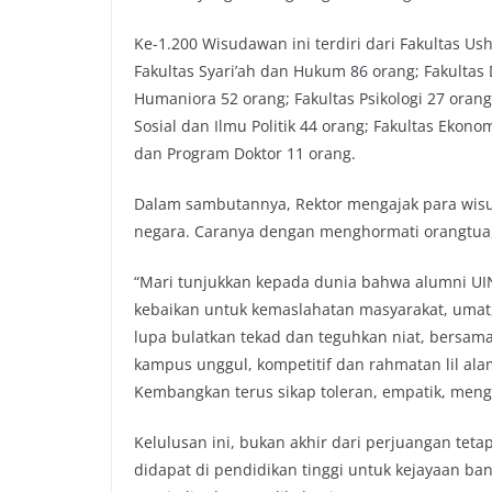
k
p
k
Ke-1.200 Wisudawan ini terdiri dari Fakultas Us
Fakultas Syari’ah dan Hukum 86 orang; Fakulta
Humaniora 52 orang; Fakultas Psikologi 27 orang
Sosial dan Ilmu Politik 44 orang; Fakultas Ekon
dan Program Doktor 11 orang.
Dalam sambutannya, Rektor mengajak para wis
negara. Caranya dengan menghormati orangtua,
“Mari tunjukkan kepada dunia bahwa alumni UI
kebaikan untuk kemaslahatan masyarakat, umat,
lupa bulatkan tekad dan teguhkan niat, bersam
kampus unggul, kompetitif dan rahmatan lil al
Kembangkan terus sikap toleran, empatik, mengh
Kelulusan ini, bukan akhir dari perjuangan tet
didapat di pendidikan tinggi untuk kejayaan b