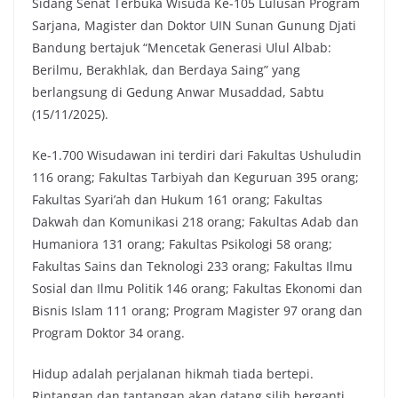
Sidang Senat Terbuka Wisuda Ke-105 Lulusan Program
o
e
A
i
Sarjana, Magister dan Doktor UIN Sunan Gunung Djati
o
r
p
n
Bandung bertajuk “Mencetak Generasi Ulul Albab:
k
p
k
Berilmu, Berakhlak, dan Berdaya Saing” yang
berlangsung di Gedung Anwar Musaddad, Sabtu
(15/11/2025).
Ke-1.700 Wisudawan ini terdiri dari Fakultas Ushuludin
116 orang; Fakultas Tarbiyah dan Keguruan 395 orang;
Fakultas Syari’ah dan Hukum 161 orang; Fakultas
Dakwah dan Komunikasi 218 orang; Fakultas Adab dan
Humaniora 131 orang; Fakultas Psikologi 58 orang;
Fakultas Sains dan Teknologi 233 orang; Fakultas Ilmu
Sosial dan Ilmu Politik 146 orang; Fakultas Ekonomi dan
Bisnis Islam 111 orang; Program Magister 97 orang dan
Program Doktor 34 orang.
Hidup adalah perjalanan hikmah tiada bertepi.
Rintangan dan tantangan akan datang silih berganti.