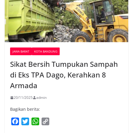
JAWA BARAT
KOTA BANDUNG
Sikat Bersih Tumpukan Sampah
di Eks TPA Dago, Kerahkan 8
Armada
20/11/2025
admin
Bagikan berita:
F
T
W
C
a
w
h
o