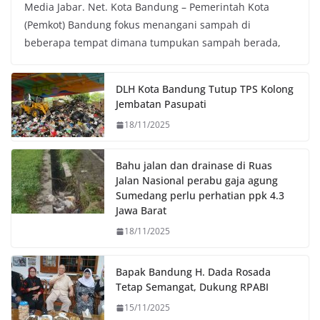
Media Jabar. Net. Kota Bandung – Pemerintah Kota
c
i
a
p
(Pemkot) Bandung fokus menangani sampah di
e
t
t
y
beberapa tempat dimana tumpukan sampah berada,
b
t
s
L
o
e
A
i
o
r
p
n
DLH Kota Bandung Tutup TPS Kolong
k
p
k
Jembatan Pasupati
18/11/2025
Bahu jalan dan drainase di Ruas
Jalan Nasional perabu gaja agung
Sumedang perlu perhatian ppk 4.3
Jawa Barat
18/11/2025
Bapak Bandung H. Dada Rosada
Tetap Semangat, Dukung RPABI
15/11/2025