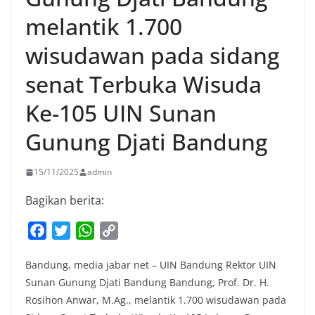
melantik 1.700
wisudawan pada sidang
senat Terbuka Wisuda
Ke-105 UIN Sunan
Gunung Djati Bandung
15/11/2025
admin
Bagikan berita:
F
T
W
C
a
w
h
o
Bandung, media jabar net – UIN Bandung Rektor UIN
c
i
a
p
Sunan Gunung Djati Bandung Bandung, Prof. Dr. H.
e
t
t
y
Rosihon Anwar, M.Ag., melantik 1.700 wisudawan pada
b
t
s
L